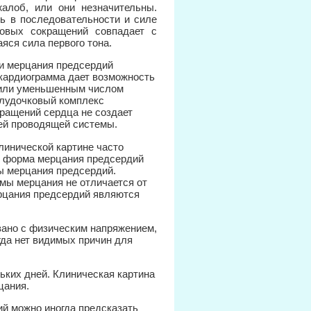
алоб, или они незначительны.
ть в последовательности и силе
ковых сокращений совпадает с
ся сила первого тона.
и мерцания предсердий
кардиограмма дает возможность
 или уменьшенным числом
елудочковый комплекс
кращений сердца не создает
ей проводящей системы.
линической картине часто
я форма мерцания предсердий
мы мерцания предсердий.
мы мерцания не отличается от
ерцания предсердий являются
зано с физическим напряжением,
да нет видимых причин для
ьких дней. Клиническая картина
цания.
й можно иногда предсказать