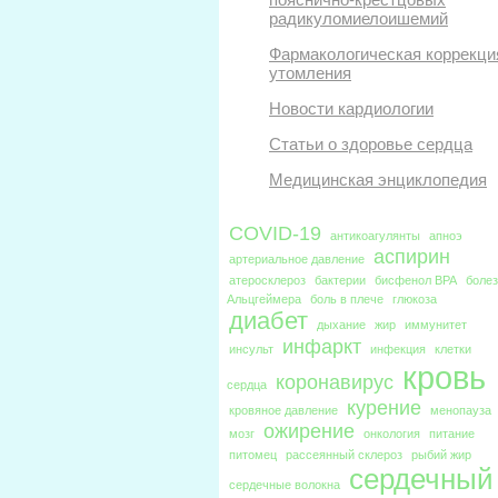
радикуломиелоишемий
Фармакологическая коррекци
утомления
Новости кардиологии
Статьи о здоровье сердца
Медицинская энциклопедия
COVID-19
антикоагулянты
апноэ
аспирин
артериальное давление
атеросклероз
бактерии
бисфенол BPA
боле
Альцгеймера
боль в плече
глюкоза
диабет
дыхание
жир
иммунитет
инфаркт
инсульт
инфекция
клетки
кровь
коронавирус
сердца
курение
кровяное давление
менопауза
ожирение
мозг
онкология
питание
питомец
рассеянный склероз
рыбий жир
сердечный
сердечные волокна