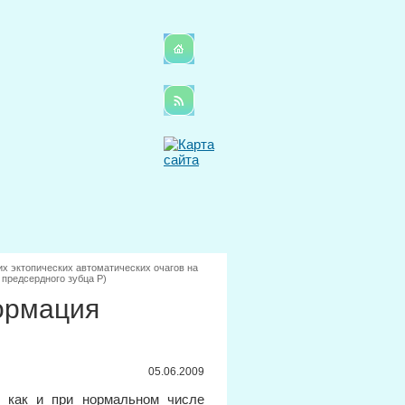
х эктопических автоматических очагов на
предсердного зубца Р)
ормация
05.06.2009
, как и при нормальном числе