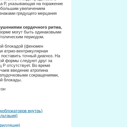
ца Р, указывающая на поражение
небольшим увеличением
знаками грядущего мерцания
рушениями сердечного ритма,
форме могут быть одинаковыми
толическим периодом.
ой блокадой (феномен
ая атрио-вентрикулярная
 поставить точный диагноз. На
ой формы следуют друг за
 Р отсутствует. Во время
чаев введение атропина
елудочковыми сокращениями,
й блокады.
сон
ноблокаторов внутрь)
ультация)
брилляция)