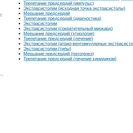
Трепетание предсердий (импульс)
Экстрасистолии (исходная точка экстрасистолы)
Мерцание предсердий
я
Трепетание предсердий (диагностика)
Экстрасистолии
Экстрасистолии (сократительный миокард)
Мерцание предсердий (этиология)
Трепетание предсердий (лечение)
Экстрасистолии (атрио-вентрикулярные экстрасист
Экстрасистолии (типы)
Мерцание предсердий (патогенез)
Трепетание предсердий (лечение хинидином)
знь