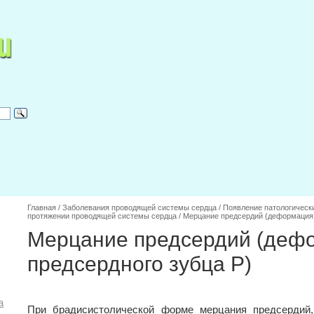
Главная
/
Заболевания проводящей системы сердца
/
Появление патологически
протяжении проводящей системы сердца
/
Мерцание предсердий (деформация 
Мерцание предсердий (деф
предсердного зубца Р)
а
При брадисистолической форме мерцания предсердий