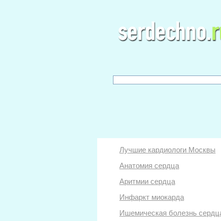
Лучшие кардиологи Москвы
Анатомия сердца
Аритмии сердца
Инфаркт миокарда
Ишемическая болезнь сердц