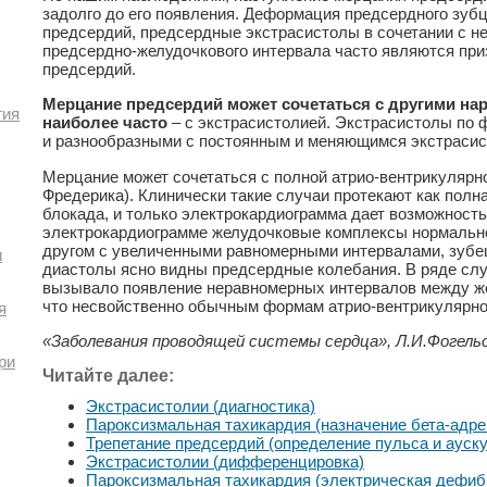
задолго до его появления. Деформация предсердного зуб
предсердий, предсердные экстрасистолы в сочетании с 
предсердно-желудочкового интервала часто являются при
предсердий.
Мерцание предсердий может сочетаться с другими на
гия
наиболее часто
– с экстрасистолией. Экстрасистолы по 
и разнообразными с постоянным и меняющимся экстрасис
Мерцание может сочетаться с полной атрио-вентрикулярн
Фредерика). Клинически такие случаи протекают как полн
блокада, и только электрокардиограмма дает возможность
электрокардиограмме желудочковые комплексы нормальн
другом с увеличенными равномерными интервалами, зубец
и
диастолы ясно видны предсердные колебания. В ряде слу
вызывало появление неравномерных интервалов между ж
что несвойственно обычным формам атрио-вентрикулярно
я
«Заболевания проводящей системы сердца», Л.И.Фогель
ри
Читайте далее:
Экстрасистолии (диагностика)
Пароксизмальная тахикардия (назначение бета-адре
Трепетание предсердий (определение пульса и ауск
Экстрасистолии (дифференцировка)
Пароксизмальная тахикардия (электрическая дефи