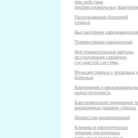
при действии
профессиональных факторов
Распознавание болезней
сердца
Высокогорная кардиоангиоло
Превентивная кардиология
Инструментальные методы
исследования сердечно-
сосудистой системы
Функция сердца у здоровых 
больных
Коронарная и миокардиальна
недостаточность
Бактериальный эндокардит п
врожденных пороках сердца
Депрессии кроветворения
Клиника и хирургическое
лечение дискогенных
пояснично-крестцовых