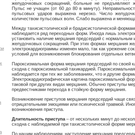
желудочковых сокращений, больные не предъявляют ж
Пульс не учащен (от 60 до 80 в минуту). Неправильнос
пульсовых ударов выражена нерезко. Число желудоч
количеством пульсовых волн. Слабо выражена и меняющая
Между тахисистолической и брадисистолической формам
наблюдается ряд переходных форм. Иногда лишь электро
установить наличие мерцания предсердий с нормальным
желудочковых сокращений. При этих формах мерцания ж
ри
электрокардиограммы изменен мало, так как урежение со
условий для возникновения блокирования отдельных ветв
х
Пароксизмальная форма мерцания предсердий по своей к
сходна с пароксизмальной тахикардией. Пароксизмальна
наблюдается при тех же заболеваниях, что и другие фор
Электрокардиографическая картина пароксизмальной фор
таковой при других видах мерцания. Обычно приступы м
предвестниками перехода в стойкую форму мерцания.
Возникновение приступов мерцания предсердий чаще свя
в
отрицательными эмоциями или психической травмой. Иног
возникновения приступа.
Длительность приступа
– от нескольких минут до нескол
сходна с наблюдаемой при тахисистолической форме мер
а
По нашим наблюдениям, наступление мерцания предсерди