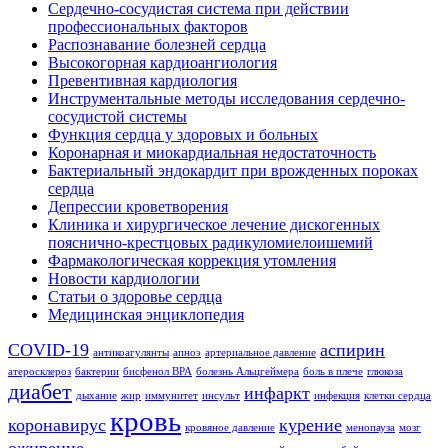
Сердечно-сосудистая система при действии
профессиональных факторов
Распознавание болезней сердца
Высокогорная кардиоангиология
Превентивная кардиология
Инструментальные методы исследования сердечно-
сосудистой системы
Функция сердца у здоровых и больных
Коронарная и миокардиальная недостаточность
Бактериальный эндокардит при врожденных пороках
сердца
Депрессии кроветворения
Клиника и хирургическое лечение дискогенных
пояснично-крестцовых радикуломиелоишемий
Фармакологическая коррекция утомления
Новости кардиологии
Статьи о здоровье сердца
Медицинская энциклопедия
COVID-19
аспирин
антикоагулянты
апноэ
артериальное давление
атеросклероз
бактерии
бисфенол BPA
болезнь Альцгеймера
боль в плече
глюкоза
диабет
инфаркт
дыхание
жир
иммунитет
инсульт
инфекция
клетки сердца
кровь
коронавирус
курение
кровяное давление
менопауза
мозг