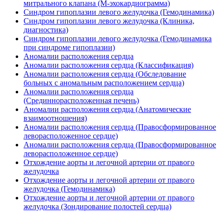
митрального клапана (М-эхокардиограмма)
Синдром гипоплазии левого желудочка (Гемодинамика)
Синдром гипоплазии левого желудочка (Клиника,
диагностика)
Синдром гипоплазии левого желудочка (Гемодинамика
при синдроме гипоплазии)
Аномалии расположения сердца
Аномалии расположения сердца (Классификация)
Аномалии расположения сердца (Обследование
больных с аномальным расположением сердца)
Аномалии расположения сердца
(Срединнорасположенная печень)
Аномалии расположения сердца (Анатомические
взаимоотношения)
Аномалии расположения сердца (Правосформированное
леворасположенное сердце)
Аномалии расположения сердца (Правосформированное
леворасположенное сердце)
Отхождение аорты и легочной артерии от правого
желудочка
Отхождение аорты и легочной артерии от правого
желудочка (Гемодинамика)
Отхождение аорты и легочной артерии от правого
желудочка (Зондирование полостей сердца)