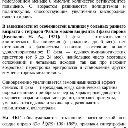
гемоглобином меньше 8 ммоль/л; количество ретикулоцитов
повышено. С возрастом развиваются полицитемия и
полиглобулия, способствующие увеличению кислородной
емкости крови.
В зависимости от особенностей клиники у больных раннего
возраста с тетрадой Фалло можно выделить 3 фазы порока
[Белоконь Н. А., 1971]:
I фаза — относительного
клинического благополучия (с рождения до 6 мес): нет
отставания в физическом развитии, состояние вполне
удовлетворительное; II фаза — одышечно-цианотических
приступов (от 6 до 24 мес), наибольшее число мозговых
осложнений и летальных исходов, так как про исходит
возрастная перестройка эритропоэза и становление других
компенсаторных механизмов.
Одновременно увеличивается гемодинамический эффект
стеноза; III фаза — переходная, когда клиническая картина
порока начинает приобретать черты, характерные для детей
старшего возраста: нарастает цианоз, исчезают приступы,
уменьшаются одышка и тахикардия, развиваются
полицитемия, коллатерали.
На ЭКГ
обнаруживаются отклонение электрической оси
о
сердца вправо
(Ða ÂQRS+100+180
),
признаки гипертрофии