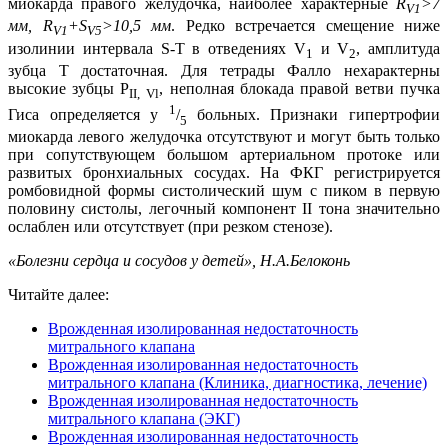
миокарда правого желудочка, наиболее характерные
R
>7
V
1
мм, R
+S
>10,5 мм
. Редко встречается смещение ниже
V
1
V
5
изолинии интервала S-Т в отведениях V
и V
, амплитуда
1
2
зубца Т достаточная. Для тетрады Фалло нехарактерны
высокие зубцы Р
, неполная блокада правой ветви пучка
II
,
Vl
1
Гиса определяется у
/
больных. Признаки гипертрофии
5
миокарда левого желудочка отсутствуют и могут быть только
при сопутствующем большом артериальном протоке или
развитых бронхиальных сосудах. На ФКГ регистрируется
ромбовидной формы систолический шум с пиком в первую
половину систолы, легочный компонент II тона значительно
ослаблен или отсутствует (при резком стенозе).
«Болезни сердца и сосудов у детей», Н.А.Белоконь
Читайте далее:
Врожденная изолированная недостаточность
митрального клапана
Врожденная изолированная недостаточность
митрального клапана (Клиника, диагностика, лечение)
Врожденная изолированная недостаточность
митрального клапана (ЭКГ)
Врожденная изолированная недостаточность