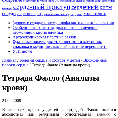
ожирение
онкология
питание
питомец
рассеянный склероз
рыбий жир
сердечные
сердечный приступ
сердечный ритм
волокна
сосуды
стресс
холестерин
соя
тофу
трансплантация сердца
тромб
Здоровье сердца: почему профилактика важнее лечения
Особенности развития, диагностика и лечение
дермоидной кисты яичника
Артроскопическая пластика связок
Бумажные пакеты для стерилизации и картонная
упаковка в медицине: как выбрать и не переплатить
УЗИ детям
Главная
/
Болезни сердца и сосудов у детей
/
Врожденные
пороки сердца
/
Тетрада Фалло (Анализы крови)
Тетрада Фалло (Анализы
крови)
21.05.2009
В анализах крови у детей с тетрадой Фалло имеется
абсолютная или релятивная (относительная) анемия с