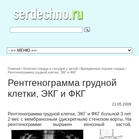
Главная
/
Болезни сердца и сосудов у детей
/
Врожденные пороки сердца
/
Рентгенограмма грудной клетки, ЭКГ и ФКГ
Рентгенограмма грудной
клетки, ЭКГ и ФКГ
21.05.2009
Рентгенограмма грудной клетки, ЭКГ и ФКГ больной 3 лет
2 мес с мембранозным (дискретным) стенозом аорты. На
рентгенограмме
выражен венозный застой,