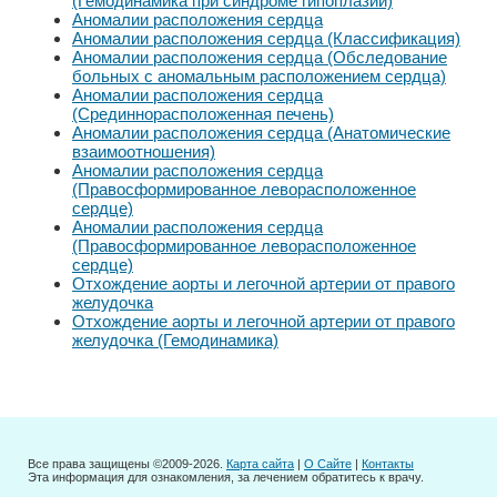
(Гемодинамика при синдроме гипоплазии)
Аномалии расположения сердца
Аномалии расположения сердца (Классификация)
Аномалии расположения сердца (Обследование
больных с аномальным расположением сердца)
Аномалии расположения сердца
(Срединнорасположенная печень)
Аномалии расположения сердца (Анатомические
взаимоотношения)
Аномалии расположения сердца
(Правосформированное леворасположенное
сердце)
Аномалии расположения сердца
(Правосформированное леворасположенное
сердце)
Отхождение аорты и легочной артерии от правого
желудочка
Отхождение аорты и легочной артерии от правого
желудочка (Гемодинамика)
Все права защищены ©2009-2026.
Карта сайта
|
О Сайте
|
Контакты
Эта информация для ознакомления, за лечением обратитесь к врачу.