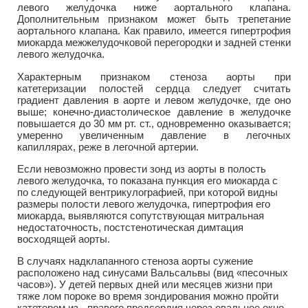
левого желудочка ниже аортального клапана.
Дополнительным признаком может быть трепетание
аортального клапана. Как правило, имеется гипертрофия
миокарда межжелудочковой перегородки и задней стенки
левого желудочка.
Характерным признаком стеноза аорты при
катетеризации полостей сердца следует считать
градиент давления в аорте и левом желудочке, где оно
выше; конечно-диастолическое давление в желудочке
повышается до 30 мм рт. ст., одновременно оказывается;
умеренно увеличенным давление в легочных
капиллярах, реже в легочной артерии.
Если невозможно провести зонд из аорты в полость
левого желудочка, то показана пункция его миокарда с
по следующей вентрикулографией, при которой видны
размеры полости левого желудочка, гипертрофия его
миокарда, выявляются сопутствующая митральная
недостаточность, постстенотическая димтация
восходящей аорты.
В случаях надклапанного стеноза аорты сужение
расположено над синусами Вальсальвы (вид «песочных
часов»). У детей первых дней или месяцев жизни при
тяже лом пороке во время зондирования можно пройти
катетером из-. правого предсердия через овальное окно