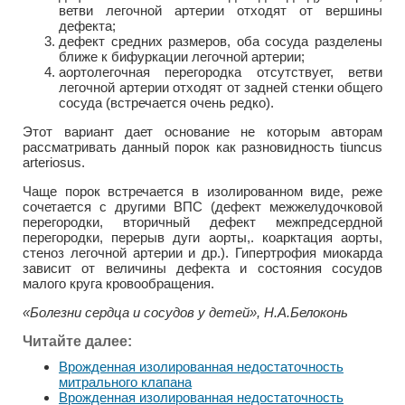
ветви легочной артерии отходят от вершины
дефекта;
дефект средних размеров, оба сосуда разделены
ближе к бифуркации легочной артерии;
аортолегочная перегородка отсутствует, ветви
легочной артерии отходят от задней стенки общего
сосуда (встречается очень редко).
Этот вариант дает основание не которым авторам
рассматривать данный порок как разновидность tiuncus
arteriosus.
Чаще порок встречается в изолированном виде, реже
сочетается с другими ВПС (дефект межжелудочковой
перегородки, вторичный дефект межпредсердной
перегородки, перерыв дуги аорты,. коарктация аорты,
стеноз легочной артерии и др.). Гипертрофия миокарда
зависит от величины дефекта и состояния сосудов
малого круга кровообращения.
«Болезни сердца и сосудов у детей», Н.А.Белоконь
Читайте далее:
Врожденная изолированная недостаточность
митрального клапана
Врожденная изолированная недостаточность