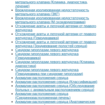
митрального клапана (Клиника, диагностика,
лечение)
Врожденная изолированная недостаточность
митрального клапана (ЭКГ)
Врожденная изолированная недостаточность
митрального клапана (М-эхокардиограмма)
Отхождение аорты и легочной артерии от правого
желудочка
Отхождение аорты и легочной артерии от правого
желудочка (Гемодинамика)
Отхождение аорты и легочной артерии от правого
желудочка (Зондирование полостей сердца)
Синдром гипоплазии левого желудочка
Синдром гипоплазии левого желудочка
(Гемодинамика)
Синдром гипоплазии левого желудочка (Клиника,
диагностика)
Синдром гипоплазии левого желудочка
(Гемодинамика при синдроме гипоплазии)
Аномалии расположения сердца
Аномалии расположения сердца (Классификация)
Аномалии расположения сердца (Обследование
больных с аномальным расположением сердца)
Аномалии расположения сердца
(Срединнорасположенная печень)
Аномалии расположения сердца (Анатомические