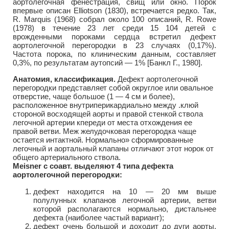
аортолегочная фенестрация, свищ или окно. Порок
впервые описан Elliotson (1830), встречается редко. Так,
R. Marquis (1968) собрал около 100 описаний, R. Rowe
(1978) в течение 23 лет среди 15 104 детей с
врожденными пороками сердца встретил дефект
аортолегочной перегородки в 23 случаях (0,17%).
Частота порока, по клиническим данным, составляет
0,3%, по результатам аутопсий — 1% [Банкл Г., 1980].
Анатомия, классификация.
Дефект аортолегочной
перегородки представляет собой округлое или овальное
отверстие, чаще большое (1 — 4 см и более),
расположенное внутриперикардиально между .клюй
стороной восходящей аорты и правой стенкой ствола
легочной артерии кпереди от места отхождения ее
правой ветви. Меж желудочковая перегородка чаще
остается интактной. Нормально» сформированные
легочный и аортальный клапаны отличают этот норок от
общего артериального ствола.
Meisner с соавт. выделяют 4 типа дефекта
аортолегочной перегородки:
дефект находится на 10 — 20 мм выше
полулунных клапанов легочной артерии, ветви
которой располагаются нормально, дистальнее
дефекта (наиболее частый вариант);
дефект очень большой и доходит до дуги аорты,