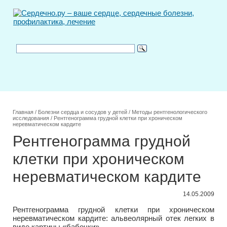
Главная
/
Болезни сердца и сосудов у детей
/
Методы рентгенологического
исследования
/
Рентгенограмма грудной клетки при хроническом
неревматическом кардите
Рентгенограмма грудной
клетки при хроническом
неревматическом кардите
14.05.2009
Рентгенограмма грудной клетки при хроническом
неревматическом кардите: альвеолярный отек легких в
виде картины «бабочки».