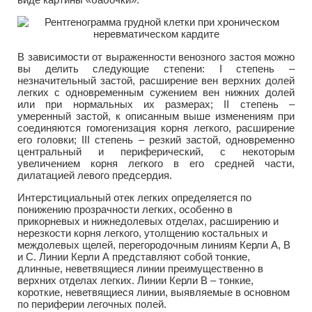
В зависимости от выраженности венозного застоя можно
вы делить следующие степени: I степень –
незначительный застой, расширение вен верхних долей
легких с одновременным сужением вен нижних долей
или при нормальных их размерах; II степень –
умеренный застой, к описанным выше изменениям при
соединяются гомогенизация корня легкого, расширение
его головки; III степень – резкий застой, одновременно
центральный и периферический, с некоторым
увеличением корня легкого в его средней части,
дилатацией левого предсердия.
Интерстициальный отек легких определяется по
понижению прозрачности легких, особенно в
прикорневых и нижнедолевых отделах, расширению и
нерезкости корня легкого, утолщению костальных и
междолевых щелей, перегородочным линиям Керли А, В
и С. Линии Керли А представляют собой тонкие,
длинные, неветвящиеся линии преимущественно в
верхних отделах легких. Линии Керли В – тонкие,
короткие, неветвящиеся линии, выявляемые в основном
по периферии легочных полей.