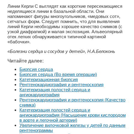
Линии Керли С выглядят как короткие пересекающиеся
неделящиеся линии в базальной области. Они
напоминают фигуры многоугольников, «медовых сот»,
сетчатых форм. Следует помнить, что для выявления
линий Керли необходимы хорошее качество снимков (с
узкой диафрагмой) и малая экспозиция. Альвеолярный
отек легких обнаруживается типичной картиной
«бабочки».
«Болезни сердца и сосудов у детей», Н.А.Белоконь
Читайте далее:
Биопсия сердца
Биопсия сердца (Во время операции)
Катетеризационная биопсия
Рентгенокардиография и рентгеноскопия
Катетеризация полостей сердца и
ангиокардиография
Рентгенокардиография и рентгеноскопия (Качество
снимка)
Катетеризация полостей сердца и
ангиокардиография (Насыщение крови кислородом
в аорте и легочной артерии)
Увеличение вилочковой железы у детей по данным
рентгенограммы