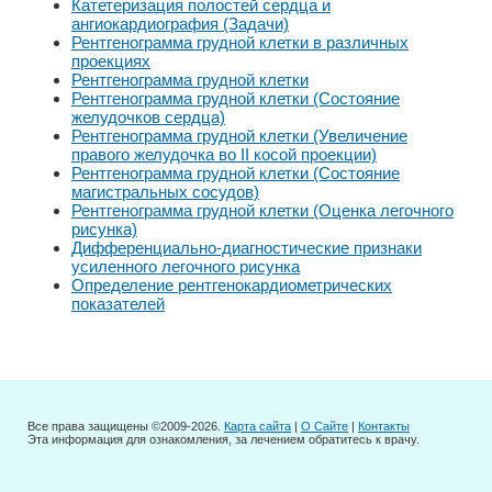
Катетеризация полостей сердца и
ангиокардиография (Задачи)
Рентгенограмма грудной клетки в различных
проекциях
Рентгенограмма грудной клетки
Рентгенограмма грудной клетки (Состояние
желудочков сердца)
Рентгенограмма грудной клетки (Увеличение
правого желудочка во II косой проекции)
Рентгенограмма грудной клетки (Состояние
магистральных сосудов)
Рентгенограмма грудной клетки (Оценка легочного
рисунка)
Дифференциально-диагностические признаки
усиленного легочного рисунка
Определение рентгенокардиометрических
показателей
Все права защищены ©2009-2026.
Карта сайта
|
О Сайте
|
Контакты
Эта информация для ознакомления, за лечением обратитесь к врачу.