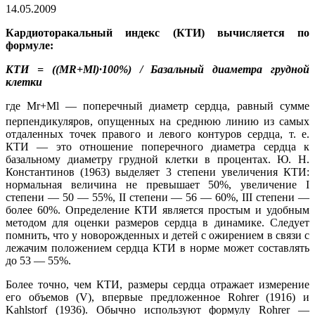
14.05.2009
Кардиоторакальный индекс (КТИ) вычисляется по
формуле:
КТИ = ((MR+Ml)·100%) / Базальный диаметра грудной
клетки
где Mr+Ml
— поперечный диаметр сердца, равный сумме
перпендикуляров, опущенных на среднюю линию из самых
отдаленных точек правого и левого контуров сердца, т. е.
КТИ — это отношение поперечного диаметра сердца к
базальному диаметру грудной клетки в процентах. Ю. Н.
Константинов (1963) выделяет 3 степени увеличения КТИ:
нормальная величина не превышает 50%, увеличение I
степени — 50 — 55%, II степени — 56 — 60%, III степени —
более 60%. Определение КТИ является простым и удобным
методом для оценки размеров сердца в динамике. Следует
помнить, что у новорожденных и детей с ожирением в связи с
лежачим положением сердца КТИ в норме может составлять
до 53 — 55%.
Более точно, чем КТИ, размеры сердца отражает измерение
его объемов (V), впервые предложенное Rohrer (1916) и
Kahlstorf (1936). Обычно используют формулу Rohrer —