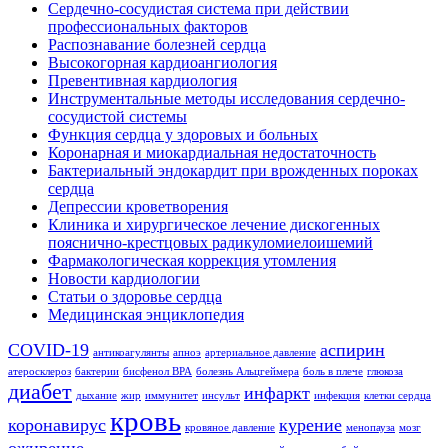
Сердечно-сосудистая система при действии
профессиональных факторов
Распознавание болезней сердца
Высокогорная кардиоангиология
Превентивная кардиология
Инструментальные методы исследования сердечно-
сосудистой системы
Функция сердца у здоровых и больных
Коронарная и миокардиальная недостаточность
Бактериальный эндокардит при врожденных пороках
сердца
Депрессии кроветворения
Клиника и хирургическое лечение дискогенных
пояснично-крестцовых радикуломиелоишемий
Фармакологическая коррекция утомления
Новости кардиологии
Статьи о здоровье сердца
Медицинская энциклопедия
COVID-19
аспирин
антикоагулянты
апноэ
артериальное давление
атеросклероз
бактерии
бисфенол BPA
болезнь Альцгеймера
боль в плече
глюкоза
диабет
инфаркт
дыхание
жир
иммунитет
инсульт
инфекция
клетки сердца
кровь
коронавирус
курение
кровяное давление
менопауза
мозг