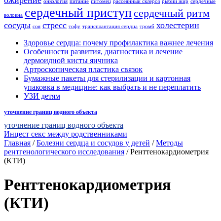
ожирение
онкология
питание
питомец
рассеянный склероз
рыбий жир
сердечные
сердечный приступ
сердечный ритм
волокна
сосуды
стресс
холестерин
соя
тофу
трансплантация сердца
тромб
Здоровье сердца: почему профилактика важнее лечения
Особенности развития, диагностика и лечение
дермоидной кисты яичника
Артроскопическая пластика связок
Бумажные пакеты для стерилизации и картонная
упаковка в медицине: как выбрать и не переплатить
УЗИ детям
уточнение границ водного объекта
уточнение границ водного объекта
Инцест секс между родственниками
Главная
/
Болезни сердца и сосудов у детей
/
Методы
рентгенологического исследования
/
Ренттенокардиометрия
(КТИ)
Ренттенокардиометрия
(КТИ)