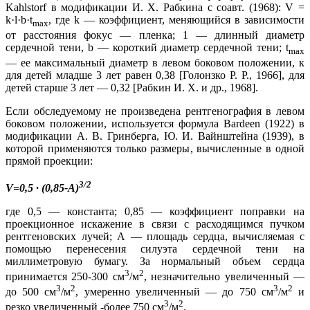
Kahlstorf в модификации И. X. Рабкина с соавт. (1968): V =
k·l·b·t
, где k — коэффициент, меняющийся в зависимости
m
ах
от расстояния фокус — пленка; 1 — длинный диаметр
сердечной тени, b — короткий диаметр сердечной тени; t
max
— ее максимальный диаметр в левом боковом положении, к
для детей младше 3 лет равен 0,38 [Голонзко Р. Р., 1966], для
детей старше 3 лет — 0,32 [Рабкин И. X. и др., 1968].
Если обследуемому не произведена рентгенография в левом
боковом положении, используется формула Bardeen (1922) в
модификации А. В. Гринберга, Ю. И. Вайнштейна (1939), в
которой применяются только размеры, вычисленные в одной
прямой проекции:
3/2
V=0,5 · (0,85-А)
где 0,5 — константа; 0,85 — коэффициент поправки на
проекционное искажение в связи с расходящимся пучком
рентгеновских лучей; А — площадь сердца, вычисляемая с
помощью перенесения силуэта сердечной тени на
миллиметровую бумагу. За нормальный объем сердца
3
2
принимается 250-300 см
/м
, незначительно увеличенный —
3
2
3
2
до 500 см
/м
, умеренно увеличенный — до 750 см
/м
и
3
2
резко увеличенный -более 750 см
/м
.