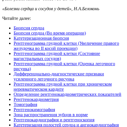
«Болезни сердца и сосудов у детей», Н.А.Белоконь
Читайте далее:
Биопсия сердца
Биопсия сердца (Во время операции)
Катетеризационная биопсия
Рентгенограмма грудной клетки (Увеличение правого
желудочка во II косой проекции)
Рентгенограмма грудной клетки (Состояние
магистральных сосудов)
Рентгенограмма грудной клетки (Оценка легочного
рисунка)
Дифференциально-диагностические признаки
усиленного легочного рисунка
Рентгенограмма грудной клетки при хроническом
неревматическом кардите
Определение рентгенокардиометрических показателей
Ренттенокардиометрия
Томография
Рентгенокимография
Зона распространения зубцов в норме
Рентгенокардиография и рентгеноскопия
Катетеризация полостей сердца и ангиокардиография