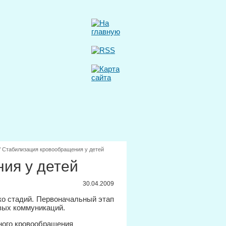
/
Стабилизация кровообращения у детей
ия у детей
30.04.2009
ко стадий. Первоначальный этап
вых коммуникаций.
рного кровообращения