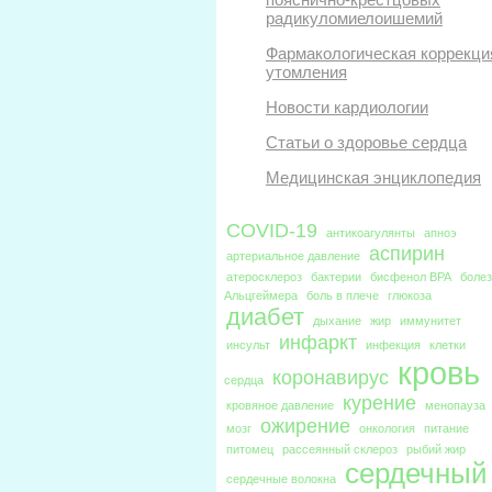
радикуломиелоишемий
Фармакологическая коррекци
утомления
Новости кардиологии
Статьи о здоровье сердца
Медицинская энциклопедия
COVID-19
антикоагулянты
апноэ
аспирин
артериальное давление
атеросклероз
бактерии
бисфенол BPA
боле
Альцгеймера
боль в плече
глюкоза
диабет
дыхание
жир
иммунитет
инфаркт
инсульт
инфекция
клетки
кровь
коронавирус
сердца
курение
кровяное давление
менопауза
ожирение
мозг
онкология
питание
питомец
рассеянный склероз
рыбий жир
сердечный
сердечные волокна