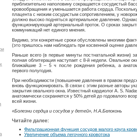
приблизительно наполовину сокращается сосудистый басс
кровообращения и уменьшается работа сердца. Поскольк
плацента с низким сосудистым сопротивлением, у новоро
должно высоко подняться артериальное давление. Однако
функционирующий артериальный проток. О сроках закрыти
коммуникаций нет единого мнения.
Видимо, эти конкретные сроки обусловлены многими факт
(это пришлось нам наблюдать при косвенной оценке давле
ри
Раньше всего (в первые минуты постнатальной жизни) за
полная облитерация наступает с 8-й недели. Овальное ок
х
ближайшие 3 – 5 ч после рождения ребенка, а анатом
первого полугодия.
При необходимости (повышение давления в правом предс
вновь функционировать. В связи с этим разные авторы у
закрытия овального окна. Известный кардиолог A. S. Nadas
анатомически сохраняется у 50% детей до годовалого возр
всей жизни.
в
«Болезни сердца и сосудов у детей», Н.А.Белоконь
Читайте далее:
Фильтрационная функция сосудов малого круга кро
а
Увеличение объема легочного кровотока