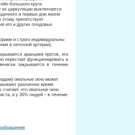
ейн большого круга
у из циркуляции выключается
жденного в первые дни жизни
 этому препятствует
я его и других плодовых
орами и строго индивидуальны
ния в легочной артерии).
крывается аранциев проток, его
но перестает функционировать в
ически закрывается в течение
ердии) овальное окно может
казывают различное время
 считает, что овальное окно
аста, а у 30% людей – в течение
вообращения