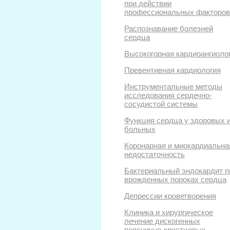
при действии
профессиональных факторов
Распознавание болезней
сердца
Высокогорная кардиоангиоло
Превентивная кардиология
Инструментальные методы
исследования сердечно-
сосудистой системы
Функция сердца у здоровых 
больных
Коронарная и миокардиальна
недостаточность
Бактериальный эндокардит п
врожденных пороках сердца
Депрессии кроветворения
Клиника и хирургическое
лечение дискогенных
пояснично-крестцовых