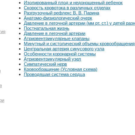
Изолированный плод и недоношенный ребенок
Скорость кровотока в различных отделах
Разгрузочный рефлекс В. В. Парина
Анатомо-физиологический очерк
Давление в легочной артерии (мм рт. ст.) у детей раз
Постнатальная жизнь
гия
Давление в легочной артерии
Атриовентрикулярные клапаны
Минутный и систолический объемы кровообращения
Центральная артерия синусового узла
Особенности коронарной системы
Атриовентрикулярный узел
Симпатический нерв
Кровообращение (Условная схема)
и
Проводящая система сердца
я
ри