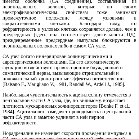
имеется оболочка (СА соединение), составленная из
перинодальных волокон, которые по своим
электрофизиологическим свойствам тоже занимают
промежуточное положение между узловыми и
сократительными клетками. Благодаря тому, что
рефрактерность в узловых клетках сохраняется дольше, чем в
предсердных (здесь она соответствует длительности ПД),
преждевременные предсердные импульсы блокируются в
перинодальных волокнах либо в самом СА узле.
СА узел богато иннервирован холинергическими и
адренергическими волокнами. На его автоматическую
функцию воздействуют правосторонние блуждающий и
симпатический нервы, вызывающие отрицательный и
положительный хронотропные эффекты соответственно
[Balsano F., Marigliano V., 1981, Randall W., Ardell J., 1985].
Наибольшая чувствительность к ацетилхолину отмечается в
центральной части СА узла, где, по-видимому, возрастает
плотность мускариновых холинорецепторов [Bonke F. et al.,
1984]. Ацотилхолин замедляет проводимость в центральной
части СА узла и заметно удлиняет в ней период
рефрактерности.
Норадреналин не изменяет скорости проведения импульса в
СА узле, но укорачивает функциональный рефрактерный