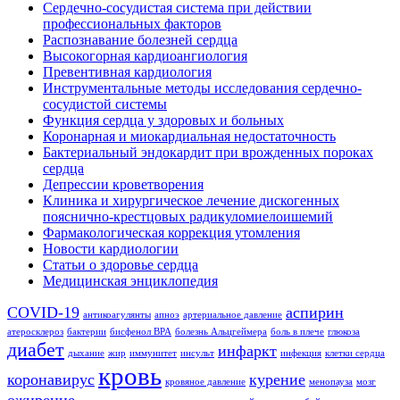
Сердечно-сосудистая система при действии
профессиональных факторов
Распознавание болезней сердца
Высокогорная кардиоангиология
Превентивная кардиология
Инструментальные методы исследования сердечно-
сосудистой системы
Функция сердца у здоровых и больных
Коронарная и миокардиальная недостаточность
Бактериальный эндокардит при врожденных пороках
сердца
Депрессии кроветворения
Клиника и хирургическое лечение дискогенных
пояснично-крестцовых радикуломиелоишемий
Фармакологическая коррекция утомления
Новости кардиологии
Статьи о здоровье сердца
Медицинская энциклопедия
COVID-19
аспирин
антикоагулянты
апноэ
артериальное давление
атеросклероз
бактерии
бисфенол BPA
болезнь Альцгеймера
боль в плече
глюкоза
диабет
инфаркт
дыхание
жир
иммунитет
инсульт
инфекция
клетки сердца
кровь
коронавирус
курение
кровяное давление
менопауза
мозг