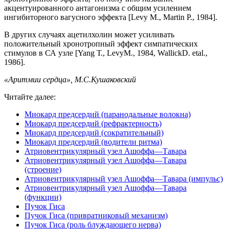
акцентуированного антагонизма с общим усилением
ингибиторного вагусного эффекта [Levy M., Martin P., 1984].
В других случаях ацетилхолин может усиливать
положительный хронотропный эффект симпатических
стимулов в СА узле [Yang Т., LevyM., 1984, WallickD. etal.,
1986].
«Аритмии сердца», М.С.Кушаковский
Читайте далее:
Миокард предсердий (паранодальные волокна)
Миокард предсердий (рефрактерность)
Миокард предсердий (сократительный)
Миокард предсердий (водители ритма)
Атриовентрикулярный узел Ашоффа—Тавара
Атриовентрикулярный узел Ашоффа—Тавара
(строение)
Атриовентрикулярный узел Ашоффа—Тавара (импульс)
Атриовентрикулярный узел Ашоффа—Тавара
(функции)
Пучок Гиса
Пучок Гиса (привратниковый механизм)
Пучок Гиса (роль блуждающего нерва)