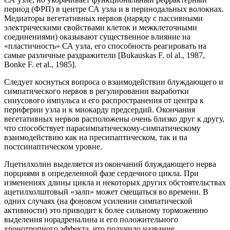
период (ФРП) в центре СА узла и в перинодальных волокнах.
Медиаторы вегетативных нервов (наряду с пассивными
электрическими свойствами клеток и межклеточными
соединениями) оказывают существенное влияние на
«пластичность» СА узла, его способность реагировать на
самые различные раздражители [Bukauskas F. ol al., 1987,
Bonke F. et al., 1985].
Следует коснуться вопроса о взаимодействии блуждающего и
симпатического нервов в регулировании выработки
синусового импульса и его распространения от центра к
периферии узла и к миокарду предсердий. Окончания
вегетативных нервов расположены очень близко друг к другу,
что способствует парасимпатическому-симпатическому
взаимодействию как на пресипаптическом, так и па
постсинаптическом уровне.
Лцетилхолин выделяется из окончаний блуждающего нерва
порциями в определенной фазе сердечного цикла. При
изменениях длины цикла и некоторых других обстоятельствах
ацетилхолштовый «залп» может смещаться во времени. В
одних случаях (на фоновом усилении симпатической
активности) это приводит к более сильному торможению
выделения норадреналина и его положительного
хронотропного эффекта, что получило название