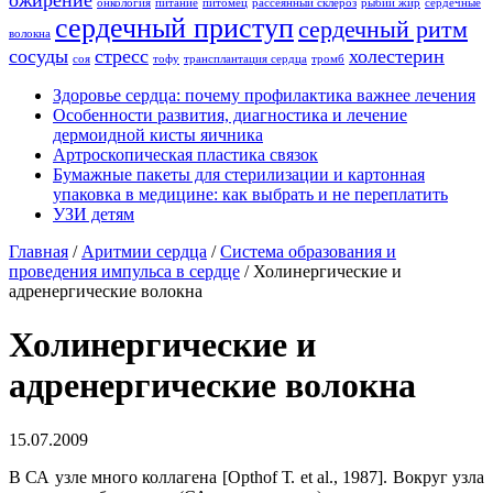
ожирение
онкология
питание
питомец
рассеянный склероз
рыбий жир
сердечные
сердечный приступ
сердечный ритм
волокна
сосуды
стресс
холестерин
соя
тофу
трансплантация сердца
тромб
Здоровье сердца: почему профилактика важнее лечения
Особенности развития, диагностика и лечение
дермоидной кисты яичника
Артроскопическая пластика связок
Бумажные пакеты для стерилизации и картонная
упаковка в медицине: как выбрать и не переплатить
УЗИ детям
Главная
/
Аритмии сердца
/
Система образования и
проведения импульса в сердце
/
Холинергические и
адренергические волокна
Холинергические и
адренергические волокна
15.07.2009
В СА узле много коллагена [Орthof Т. et al., 1987]. Вокруг узла