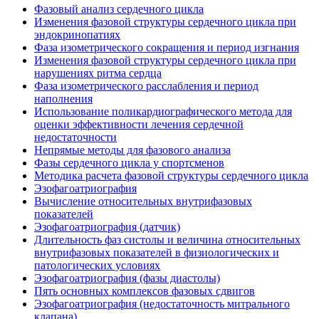
Фазовый анализ сердечного цикла
Изменения фазовой структуры сердечного цикла при
эндокринопатиях
Фаза изометрического сокращения и период изгнания
Изменения фазовой структуры сердечного цикла при
нарушениях ритма сердца
Фаза изометрического расслабления и период
наполнения
Использование поликардиографического метода для
оценки эффективности лечения сердечной
недостаточности
Непрямые методы для фазового анализа
Фазы сердечного цикла у спортсменов
Методика расчета фазовой структуры сердечного цикла
Эзофагоатриография
Вычисление относительных внутрифазовых
показателей
Эзофагоатриография (датчик)
Длительность фаз систолы и величина относительных
внутрифазовых показателей в физиологических и
патологических условиях
Эзофагоатриография (фазы диастолы)
Пять основных комплексов фазовых сдвигов
Эзофагоатриография (недостаточность митрального
клапана)