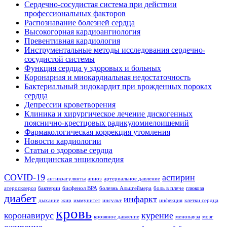
Сердечно-сосудистая система при действии
профессиональных факторов
Распознавание болезней сердца
Высокогорная кардиоангиология
Превентивная кардиология
Инструментальные методы исследования сердечно-
сосудистой системы
Функция сердца у здоровых и больных
Коронарная и миокардиальная недостаточность
Бактериальный эндокардит при врожденных пороках
сердца
Депрессии кроветворения
Клиника и хирургическое лечение дискогенных
пояснично-крестцовых радикуломиелоишемий
Фармакологическая коррекция утомления
Новости кардиологии
Статьи о здоровье сердца
Медицинская энциклопедия
COVID-19
аспирин
антикоагулянты
апноэ
артериальное давление
атеросклероз
бактерии
бисфенол BPA
болезнь Альцгеймера
боль в плече
глюкоза
диабет
инфаркт
дыхание
жир
иммунитет
инсульт
инфекция
клетки сердца
кровь
коронавирус
курение
кровяное давление
менопауза
мозг