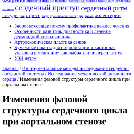
ожирение
онкология
питание
питомец
рассеянный склероз
рыбий жир
сердечные
сердечный приступ
сердечный ритм
волокна
сосуды
стресс
холестерин
соя
тофу
трансплантация сердца
тромб
Здоровье сердца: почему профилактика важнее лечения
Особенности развития, диагностика и лечение
дермоидной кисты яичника
Артроскопическая пластика связок
Бумажные пакеты для стерилизации и картонная
упаковка в медицине: как выбрать и не переплатить
УЗИ детям
Главная
/
Инструментальные методы исследования сердечно-
сосудистой системы
/
Исследование механической активности
сердца
/
Изменения фазовой структуры сердечного цикла при
аортальном стенозе
Изменения фазовой
структуры сердечного цикла
при аортальном стенозе