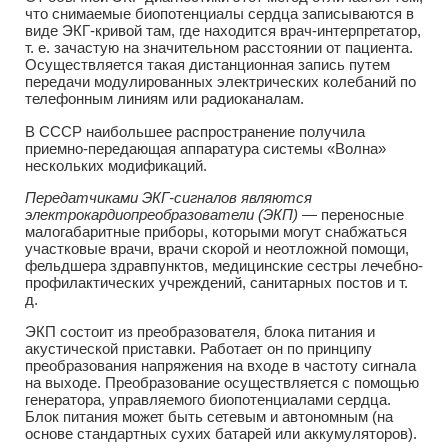
что снимаемые биопотенциалы сердца записываются в
виде ЭКГ-кривой там, где находится врач-интерпретатор,
т. е. зачастую на значительном расстоянии от пациента.
Осуществляется такая дистанционная запись путем
передачи модулированных электрических колебаний по
телефонным линиям или радиоканалам.
В СССР наибольшее распространение получила
приемно-передающая аппаратура системы «Волна»
нескольких модификаций.
Передатчиками ЭКГ-сигналов являются
электрокардиопреобразователи (ЭКП)
— переносные
малогабаритные приборы, которыми могут снабжаться
участковые врачи, врачи скорой и неотложной помощи,
фельдшера здравпунктов, медицинские сестры лечебно-
профилактических учреждений, санитарных постов и т.
д.
ЭКП состоит из преобразователя, блока питания и
акустической приставки. Работает он по принципу
преобразования напряжения на входе в частоту сигнала
на выходе. Преобразование осуществляется с помощью
генератора, управляемого биопотенциалами сердца.
Блок питания может быть сетевым и автономным (на
основе стандартных сухих батарей или аккумуляторов).