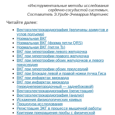
«Инструментальные методы исследования
сердечно-сосудистой системы»,
Составитель Э.Урибе-Эчеварриа Мартинес
Читайте далее:
Векторэлектрокардиография (величины азимутов и
углов подъема)
Нормальная ВКГ
Нормальная ВКГ (форма петли QRS)
Нормальная ВКГ (петля Ts)
ВКГ при гипертрофии левого желудочка
ВКГ при гипертрофии правого желудочка
ВКГ при гипертрофии обоих желудочков и левого
предсердия
ВКГ при гипертрофии обоих предсердий
ВКГ при блокаде левой и правой ножки пучка Гиса
ВКГ при инфарктах миокарда
ВКГ при инфарктах миокарда
(переднеперегородочный — заднебоковой)
Векторэлектрокардиография (регистрация)
Векторэлектрокардиография (анализ)
Искажения физиологических кривых
Процедура исследования
Регистрация ЭКГ в процессе мышечной работы
Критерии прекращения пробы с физической