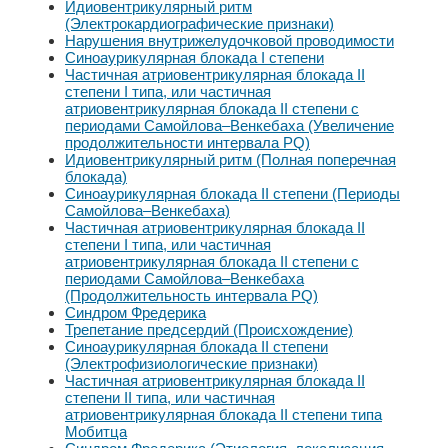
Идиовентрикулярный ритм
(Электрокардиографические признаки)
Нарушения внутрижелудочковой проводимости
Синоаурикулярная блокада I степени
Частичная атриовентрикулярная блокада II
степени I типа, или частичная
атриовентрикулярная блокада II степени с
периодами Самойлова–Венкебаха (Увеличение
продолжительности интервала PQ)
Идиовентрикулярный ритм (Полная поперечная
блокада)
Синоаурикулярная блокада II степени (Периоды
Самойлова–Венкебаха)
Частичная атриовентрикулярная блокада II
степени I типа, или частичная
атриовентрикулярная блокада II степени с
периодами Самойлова–Венкебаха
(Продолжительность интервала PQ)
Синдром Фредерика
Трепетание предсердий (Происхождение)
Синоаурикулярная блокада II степени
(Электрофизиологические признаки)
Частичная атриовентрикулярная блокада II
степени II типа, или частичная
атриовентрикулярная блокада II степени типа
Мобитца