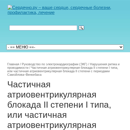
Главная
/
Руководство по электрокардиографии (ЭКГ)
/
Нарушения ритма и
проводимости
/
Частичная атриовентрикулярная блокада II степени I типа,
или частичная атриовентрикулярная блокада II степени с периодами
Самойлова–Венкебаха
Частичная
атриовентрикулярная
блокада II степени I типа,
или частичная
атриовентрикулярная