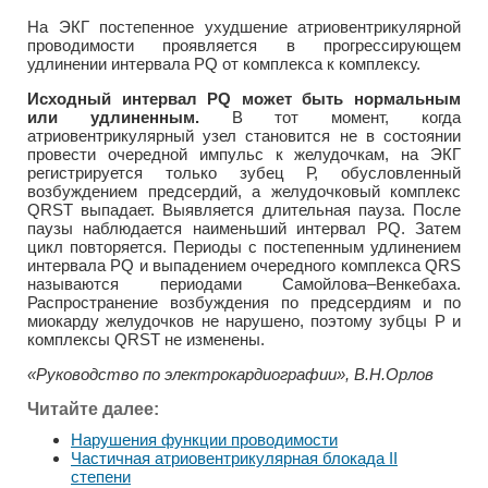
На ЭКГ постепенное ухудшение атриовентрикулярной
проводимости проявляется в прогрессирующем
удлинении интервала PQ от комплекса к комплексу.
Исходный интервал PQ может быть нормальным
или удлиненным.
В тот момент, когда
атриовентрикулярный узел становится не в состоянии
провести очередной импульс к желудочкам, на ЭКГ
регистрируется только зубец Р, обусловленный
возбуждением предсердий, а желудочковый комплекс
QRST выпадает. Выявляется длительная пауза. После
паузы наблюдается наименьший интервал PQ. Затем
цикл повторяется. Периоды с постепенным удлинением
интервала PQ и выпадением очередного комплекса QRS
называются периодами Самойлова–Венкебаха.
Распространение возбуждения по предсердиям и по
миокарду желудочков не нарушено, поэтому зубцы Р и
комплексы QRST не изменены.
«Руководство по электрокардиографии», В.Н.Орлов
Читайте далее:
Нарушения функции проводимости
Частичная атриовентрикулярная блокада II
степени