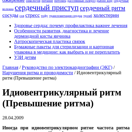
ожирение
онкология
питание
питомец
рассеянный склероз
рыбий жир
сердечные
сердечный приступ
сердечный ритм
волокна
сосуды
стресс
холестерин
соя
тофу
трансплантация сердца
тромб
Здоровье сердца: почему профилактика важнее лечения
Особенности развития, диагностика и лечение
дермоидной кисты яичника
Артроскопическая пластика связок
Бумажные пакеты для стерилизации и картонная
упаковка в медицине: как выбрать и не переплатить
УЗИ детям
Главная
/
Руководство по электрокардиографии (ЭКГ)
/
Нарушения ритма и проводимости
/
Идиовентрикулярный
ритм (Превышение ритма)
Идиовентрикулярный ритм
(Превышение ритма)
28.04.2009
Иногда при идиовентрикулярном ритме частота ритма