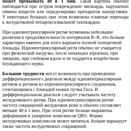
может превышать 40 в 1 мин.
Такая картина обычно
наблюдается при остром повреждении миокарда, нарушении
обмена веществ или передозировке препаратов наперстянки.
У некоторых больных при этом возможны плавные переходы
к желудочковой непароксизмальной тахикардии.
При идиовентрикулярном ритме возможны небольшие
различия в продолжительности интервалов R–R, что больше
характерно именно для этого варианта полной поперечной
блокады, Идиовентрикулярный ритм обычно не учащается
при физической нагрузке, после инъекции атропина, при
эмоциях, при глубоком вдохе и не поддается воздействию
блуждающего нерва.
Большие трудности
могут возникнуть при проведении
дифференциального диагноза между идиовентрикулярным
ритмом и ритмом из атриовентрикулярного соединения,
сочетающимся с блокадой ножки пучка Гиса. В
дифференциальном диагнозе следует учитывать частоту
желудочкового ритма. При идиовентрикулярном ритме
частота сокращений желудочков реже и обычно составляет
меньше 40 в 1 мин. При этом ритме больше выражены
деформация и уширение комплексов QRS. Форма
желудочковых комплексов может меняться, больше варьирует
также частота желудочковых сокращений.