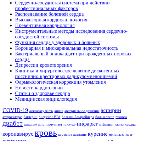
Сердечно-сосудистая система при действии
профессиональных факторов
Распознавание болезней сердца
Высокогорная кардиоангиология
Превентивная кардиология
Инструментальные методы исследования сердечно-
сосудистой системы
Функция сердца у здоровых и больных
Коронарная и миокардиальная недостаточность
Бактериальный эндокардит при врожденных пороках
сердца
Депрессии кроветворения
Клиника и хирургическое лечение дискогенных
пояснично-крестцовых радикуломиелоишемий
Фармакологическая коррекция утомления
Новости кардиологии
Статьи о здоровье сердца
Медицинская энциклопедия
COVID-19
аспирин
антикоагулянты
апноэ
артериальное давление
атеросклероз
бактерии
бисфенол BPA
болезнь Альцгеймера
боль в плече
глюкоза
диабет
инфаркт
дыхание
жир
иммунитет
инсульт
инфекция
клетки сердца
кровь
коронавирус
курение
кровяное давление
менопауза
мозг