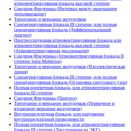
атриовентрикулярная блокада высокой степени
Синдром Фредерика (Интервал между окончанием
деполяризации)
Трепетание и мерцание желудочков
Синоаурикулярная блокада III степени, или полная
синоаурикулярная блокада (Дифференциальный
диагноз)
Прогрессирующая атриовентрикулярная блокада или
атриовентрикулярная блокада высокой степени
(Атриовентрикулярная диссоциация)
Синдром Фредерика (Атриовентрикулярная блокада II
степени типа Мобитца)
Трепетание и мерцание желудочков (Изоэлектрическая
линия)
Синоаурикулярная блокада III степени, или полная
синоаурикулярная блокада (Остановка синусового узла)
Полная поперечная блокада, или атриовентрикулярная
блокада III степени
Синдром Фредерика (Прогноз)
Трепетание и мерцание желудочков (Первичное и
вторичное мерцание желудочков)
Внутрипредсердная блокада, или нарушение
внутрипредсердной проводимости
Полная поперечная блокада, или атриовентрикулярная
блокада III степени (Диссоциация на ЭКГ)