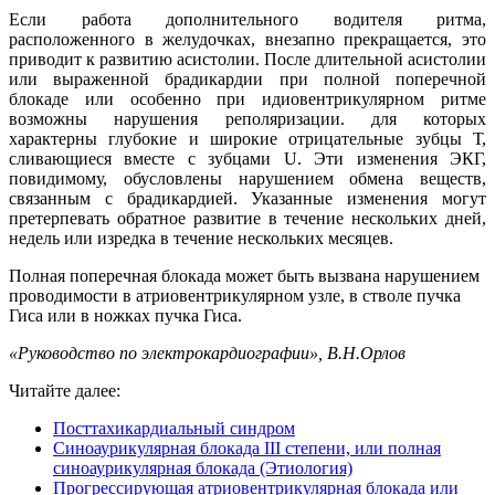
Если работа дополнительного водителя ритма,
расположенного в желудочках, внезапно прекращается, это
приводит к развитию асистолии. После длительной асистолии
или выраженной брадикардии при полной поперечной
блокаде или особенно при идиовентрикулярном ритме
возможны нарушения реполяризации. для которых
характерны глубокие и широкие отрицательные зубцы Т,
сливающиеся вместе с зубцами U. Эти изменения ЭКГ,
повидимому, обусловлены нарушением обмена веществ,
связанным с брадикардией. Указанные изменения могут
претерпевать обратное развитие в течение нескольких дней,
недель или изредка в течение нескольких месяцев.
Полная поперечная блокада может быть вызвана нарушением
проводимости в атриовентрикулярном узле, в стволе пучка
Гиса или в ножках пучка Гиса.
«Руководство по электрокардиографии», В.Н.Орлов
Читайте далее:
Посттахикардиальный синдром
Синоаурикулярная блокада III степени, или полная
синоаурикулярная блокада (Этиология)
Прогрессирующая атриовентрикулярная блокада или