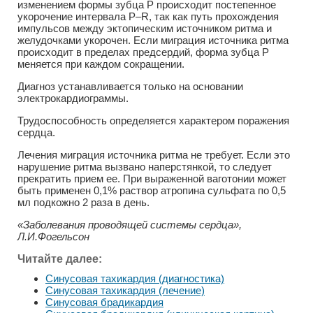
изменением формы зубца Р происходит постепенное
укорочение интервала Р–R, так как путь прохождения
импульсов между эктопическим источником ритма и
желудочками укорочен. Если миграция источника ритма
происходит в пределах предсердий, форма зубца Р
меняется при каждом сокращении.
Диагноз устанавливается только на основании
электрокардиограммы.
Трудоспособность определяется характером поражения
сердца.
Лечения миграция источника ритма не требует. Если это
нарушение ритма вызвано наперстянкой, то следует
прекратить прием ее. При выраженной ваготонии может
быть применен 0,1% раствор атропина сульфата по 0,5
мл подкожно 2 раза в день.
«Заболевания проводящей системы сердца»,
Л.И.Фогельсон
Читайте далее:
Синусовая тахикардия (диагностика)
Синусовая тахикардия (лечение)
Синусовая брадикардия