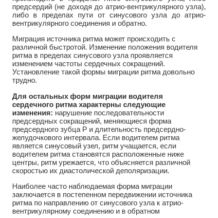
предсердий (не доходя до атрио-вентрикулярного узла),
либо в пределах пути от синусового узла до атрио-
вентрикулярного соединения и обратно.
Миграция источника ритма может происходить с
различной быстротой. Изменение положения водителя
ритма в пределах синусового узла проявляется
изменением частоты сердечных сокращений.
Установление такой формы миграции ритма довольно
трудно.
Для остальных форм миграции водителя
сердечного ритма характерны следующие
изменения:
нарушение последовательности
предсердных сокращений, меняющиеся форма
предсердного зубца Р и длительность предсердно-
желудочкового интервала. Если водителем ритма
является синусовый узел, ритм учащается, если
водителем ритма становятся расположенные ниже
центры, ритм урежается, что объясняется различной
скоростью их диастолической деполяризации.
Наиболее часто наблюдаемая форма миграции
заключается в постепенном передвижении источника
ритма по направлению от синусового узла к атрио-
вентрикулярному соединению и в обратном