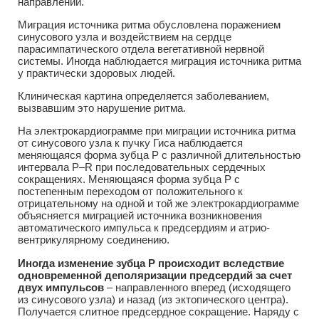
направлении.
Миграция источника ритма обусловлена поражением
синусового узла и воздействием на сердце
парасимпатического отдела вегетативной нервной
системы. Иногда наблюдается миграция источника ритма
у практически здоровых людей.
Клиническая картина определяется заболеванием,
вызвавшим это нарушение ритма.
На электрокардиограмме при миграции источника ритма
от синусового узла к пучку Гиса наблюдается
меняющаяся форма зубца Р с различной длительностью
интервала Р–R при последовательных сердечных
сокращениях. Меняющаяся форма зубца Р с
постепенным переходом от положительного к
отрицательному на одной и той же электрокардиограмме
объясняется миграцией источника возникновения
автоматического импульса к предсердиям и атрио-
вентрикулярному соединению.
Иногда изменение зубца Р происходит вследствие
одновременной деполяризации предсердий за счет
двух импульсов
– направленного вперед (исходящего
из синусового узла) и назад (из эктопического центра).
Получается слитное предсердное сокращение. Наряду с