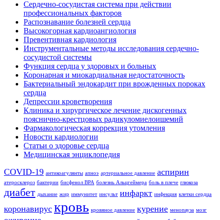
Сердечно-сосудистая система при действии
профессиональных факторов
Распознавание болезней сердца
Высокогорная кардиоангиология
Превентивная кардиология
Инструментальные методы исследования сердечно-
сосудистой системы
Функция сердца у здоровых и больных
Коронарная и миокардиальная недостаточность
Бактериальный эндокардит при врожденных пороках
сердца
Депрессии кроветворения
Клиника и хирургическое лечение дискогенных
пояснично-крестцовых радикуломиелоишемий
Фармакологическая коррекция утомления
Новости кардиологии
Статьи о здоровье сердца
Медицинская энциклопедия
COVID-19
аспирин
антикоагулянты
апноэ
артериальное давление
атеросклероз
бактерии
бисфенол BPA
болезнь Альцгеймера
боль в плече
глюкоза
диабет
инфаркт
дыхание
жир
иммунитет
инсульт
инфекция
клетки сердца
кровь
коронавирус
курение
кровяное давление
менопауза
мозг