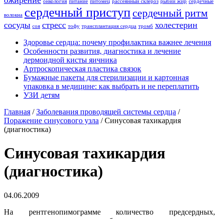
ожирение
онкология
питание
питомец
рассеянный склероз
рыбий жир
сердечные
сердечный приступ
сердечный ритм
волокна
сосуды
стресс
холестерин
соя
тофу
трансплантация сердца
тромб
Здоровье сердца: почему профилактика важнее лечения
Особенности развития, диагностика и лечение
дермоидной кисты яичника
Артроскопическая пластика связок
Бумажные пакеты для стерилизации и картонная
упаковка в медицине: как выбрать и не переплатить
УЗИ детям
Главная
/
Заболевания проводящей системы сердца
/
Поражение синусового узла
/
Синусовая тахикардия
(диагностика)
Синусовая тахикардия
(диагностика)
04.06.2009
На рентгенопимограмме количество предсердных,