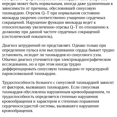
нередко может быть нормальным, иногда даже удлиненным в
зависимости от причины, обусловившей синусовую
тахикардию. Отрезок Q–Т при нормальном состоянии
миокарда укорочен соответственно учащению сердечных
сокращений. Нарушение функции миокарда ведет к
относительному увеличению отрезка Q–Т по отношению к
должному при данной частоте сердечных сокращений
(систолический показатель).
Диагноз затруднений не представляет. Однако только при
определении пульса или выслушивании сердца бывает трудно
установить, исходит ли тахикардия из синусового узла.
Обычно диагноз уточняется при электрокардиографическом
исследовании, но и при этом иногда трудно
дифференцировать синусовую тахикардию от предсердной
пароксизмальной тахикардии.
Трудоспособность больного с синусовой тахикардией зависит
от факторов, вызвавших тахикардию. Если синусовая
тахикардия обусловлена нарушенным кровообращением, то
трудоспособность определяется степенью нарушения
кровообращения и характером и степенью поражения
сердечнососудистой системы, вызвавшего нарушение
кровообращения.