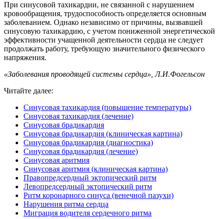
При синусовой тахикардии, не связанной с нарушением
кровообращения, трудоспособность определяется основным
заболеванием. Однако независимо от причины, вызвавшей
синусовую тахикардию, с учетом пониженной энергетической
эффективности учащенной деятельности сердца не следует
продолжать работу, требующую значительного физического
напряжения.
«Заболевания проводящей системы сердца», Л.И.Фогельсон
Читайте далее:
Синусовая тахикардия (повышение температуры)
Синусовая тахикардия (лечение)
Синусовая брадикардия
Синусовая брадикардия (клиническая картина)
Синусовая брадикардия (диагностика)
Синусовая брадикардия (лечение)
Синусовая аритмия
Синусовая аритмия (клиническая картина)
Правопредсердный эктопический ритм
Левопредсердный эктопический ритм
Ритм коронарного синуса (венечной пазухи)
Нарушения ритма сердца
Миграция водителя сердечного ритма