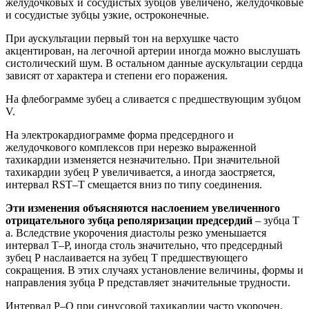
желудочковых и сосудистых зубцов увеличено, желудочковые
и сосудистые зубцы узкие, остроконечные.
При аускультации первый тон на верхушке часто
акцентирован, на легочной артерии иногда можно выслушать
систолический шум. В остальном данные аускультации сердца
зависят от характера и степени его поражения.
На флебограмме зубец а сливается с предшествующим зубцом
V.
На электрокардиограмме форма предсердного и
желудочкового комплексов при нерезко выраженной
тахикардии изменяется незначительно. При значительной
тахикардии зубец Р увеличивается, а иногда заостряется,
интервал RST–Т смещается вниз по типу соединения.
Эти изменения объясняются наслоением увеличенного
отрицательного зубца реполяризации предсердий
– зубца Т
а. Вследствие укорочения диастолы резко уменьшается
интервал Т–Р, иногда столь значительно, что предсердный
зубец Р наслаивается на зубец Т предшествующего
сокращения. В этих случаях установление величины, формы и
направления зубца Р представляет значительные трудности.
Интервал Р–Q при синусовой тахикардии часто укорочен,