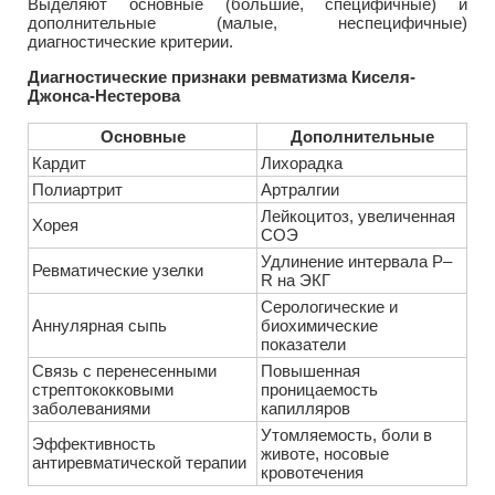
Выделяют основные (большие, специфичные) и
дополнительные (малые, неспецифичные)
диагностические критерии.
Диагностические признаки ревматизма Киселя-
Джонса-Нестерова
Основные
Дополнительные
Кардит
Лихорадка
Полиартрит
Артралгии
Лейкоцитоз, увеличенная
Хорея
СОЭ
Удлинение интервала P–
Ревматические узелки
R на ЭКГ
Серологические и
Аннулярная сыпь
биохимические
показатели
Связь с перенесенными
Повышенная
стрептококковыми
проницаемость
заболеваниями
капилляров
Утомляемость, боли в
Эффективность
животе, носовые
антиревматической терапии
кровотечения