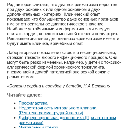
Ряд авторов считают, что диагноз ревматизма вероятен
при двух основных или одном основном и двух
дополнительных критериях. Клинический опыт
показывает, что большинство даже основных признаков
имеют относительное диагностическое значение.
Наиболее устойчивыми и информативными следует
считать кардит, хорею и в меньшей степени полиартрит.
Решающее значение для диагноза «ревматизм» имеют и
будут иметь клиника, врачебный опыт.
Лабораторные показатели остаются неспецифичными,
отражая тяжесть любого инфекционного процесса. Они
могут быть резко изменены, например, у детей с токсико-
аллергической формой хронического тонзиллита,
пневмонией и другой патологией вне всякой связи с
ревматизмом.
«Болезни сердца и сосудов у детей», Н.А.Белоконь
Читайте далее:
Профилактика
Недостаточность митрального клапана
(Рентгенограмма грудной клетки)
Дифференциальная диагностика (При латентном
ревматизме)
Митральный стеноз