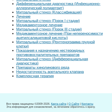
Дифференциальная диагностика (Инфекционно-
аллергический полиартрит)
Митральный стеноз (Классификация)
Лечение
Митральный стеноз (Порок I стадии)
Медикаментозное лечение
Митральный стеноз (Порок III стадии)
Медикаментозное лечение (При непереносимости
ацетилсалициловой кислоты)
Митральный стеноз (Рентгенограмма грудной
клетки)
Показания к назначению нестероидных
противовоспалительных препаратов
Митральный стеноз (Дифференциальная
диагностика)
Препараты хинолинового ряда
Недостаточность аортального клапана
Комплексная терапия
Все права защищены ©2009-2026.
Карта сайта
|
О Сайте
|
Контакты
Эта информация для ознакомления, за лечением обратитесь к врачу.