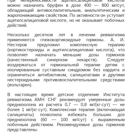
При непереносимости ацетилсалициловой кислоты
можно назначить бруфен в дозе 400 — 800 мг/сут,
обладающий антивоспалительным, анальгетическим и
жаропонижающим свойством. По активности он уступает
ацетилсалициловой кислоте, но не оказывает побочных
действий.
Несколько десятков лет в лечении ревматизма
применяются глюкокортикоидные гормоны. А. И.
Нестеров предложил комплексную терапию
(кортикостероиды и ацетилсалициловая кислота), что
позволяет назначать меньшие дозы гормонов
(качественный синергизм лекарств). Следует
воздержаться от гормональной терапии детям с
изолированным суставным синдромом без кардита и
ограничиться антибиотиком, салицилатами и другими
нестероидными противовоспалительными средствами
(вольтарен).
В настоящее время детское отделение Института
ревматизма АМН СНГ рекомендует умеренные дозы
преднизолона из расчета 0,7 — 0,8 мг/(кг·сут) — не
более 1 мг/(кг·сут). Комплексная терапия (включающая
салицилаты) позволила избежать больших доз
преднизолона (60 — 100 мг/сут) с выраженным
побочным действием. Рекомендуемые дозы гормонов
представлены.