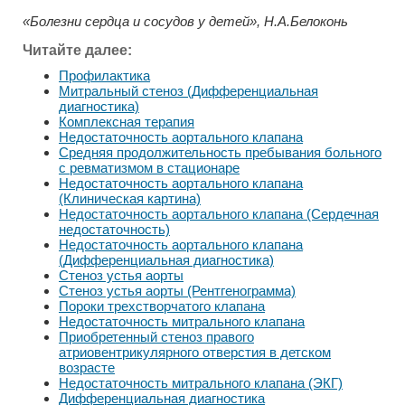
«Болезни сердца и сосудов у детей», Н.А.Белоконь
Читайте далее:
Профилактика
Митральный стеноз (Дифференциальная
диагностика)
Комплексная терапия
Недостаточность аортального клапана
Средняя продолжительность пребывания больного
с ревматизмом в стационаре
Недостаточность аортального клапана
(Клиническая картина)
Недостаточность аортального клапана (Сердечная
недостаточность)
Недостаточность аортального клапана
(Дифференциальная диагностика)
Стеноз устья аорты
Стеноз устья аорты (Рентгенограмма)
Пороки трехстворчатого клапана
Недостаточность митрального клапана
Приобретенный стеноз правого
атриовентрикулярного отверстия в детском
возрасте
Недостаточность митрального клапана (ЭКГ)
Дифференциальная диагностика