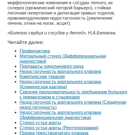
морфологические изменения в сосудах легкого, их
склероз (органический «второй барьер»), стойкая
легочная гипертензия и дилатация правых отделов,
правожелудочковая недостаточность (увеличение
печени, отеки на ногах, асцит).
«Болезни сердца и сосудов у детей», Н.А.Белоконь
Читайте далее:
Профилактика
Митральный стеноз (Дифференциальная
диагностика)
Препараты хинолинового ряда
Недостаточность аортального клапана
Комплексная терапия
Недостаточность аортального клапана
(Клиническая картина)
Средняя продолжительность пребывания больного
с ревматизмом в стационаре
Недостаточность аортального клапана (Сердечная
недостаточность)
Недостаточность аортального клапана
(Дифференциальная диагностика)
Стеноз устья аорты
Стеноз устья аорты (Рентгенограмма)
Пороки трехстворчатого клапана