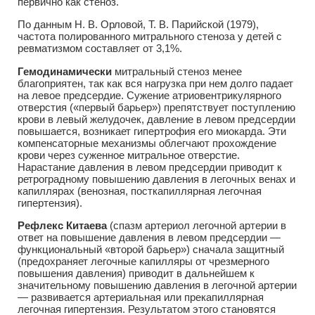
первично как стеноз.
По данным Н. В. Орловой, Т. В. Парийской (1979),
частота полированного митрального стеноза у детей с
ревматизмом составляет от 3,1%.
Гемодинамически
митральный стеноз менее
благоприятен, так как вся нагрузка при нем долго падает
на левое предсердие. Сужение атриовентрикулярного
отверстия («первый барьер») препятствует поступлению
крови в левый желудочек, давление в левом предсердии
повышается, возникает гипертрофия его миокарда. Эти
компенсаторные механизмы облегчают прохождение
крови через суженное митральное отверстие.
Нарастание давления в левом предсердии приводит к
ретроградному повышению давления в легочных венах и
капиллярах (венозная, посткапиллярная легочная
гипертензия).
Рефлекс Китаева
(спазм артериол легочной артерии в
ответ на повышение давления в левом предсердии —
функциональный «второй барьер») сначала защитный
(предохраняет легочные капилляры от чрезмерного
повышения давления) приводит в дальнейшем к
значительному повышению давления в легочной артерии
— развивается артериальная или прекапиллярная
легочная гипертензия. Результатом этого становятся