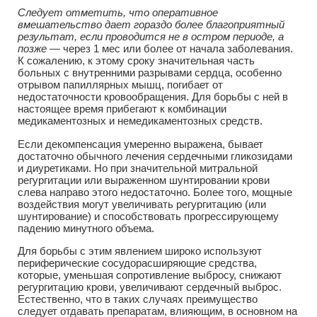
Следует отметить, что оперативное
вмешательство дает гораздо более благоприятный
результат, если проводится не в остром периоде, а
позже
— через 1 мес или более от начала заболевания.
К сожалению, к этому сроку значительная часть
больных с внутренними разрывами сердца, особенно
отрывом папиллярных мышц, погибает от
недостаточности кровообращения. Для борьбы с ней в
настоящее время прибегают к комбинации
медикаментозных и немедикаментозных средств.
Если декомпенсация умеренно выражена, бывает
достаточно обычного лечения сердечными гликозидами
и диуретиками. Но при значительной митральной
регургитации или выраженном шунтировании крови
слева направо этого недостаточно. Более того, мощные
воздействия могут увеличивать регургитацию (или
шунтирование) и способствовать прогрессирующему
падению минутного объема.
Для борьбы с этим явлением широко используют
периферические сосудорасширяющие средства,
которые, уменьшая сопротивление выбросу, снижают
регургитацию крови, увеличивают сердечный выброс.
Естественно, что в таких случаях преимущество
следует отдавать препаратам, влияющим, в основном на