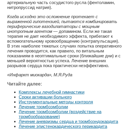
артериальную часть сосудистого русла (фентоламин,
нитропруссид натрия).
Когда исходно это осложнение протекает с
выраженной гипотензией, пытаются комбинировать
периферические вазодилататоры с мощным
инотропным агентом
— допамином. Если же такая
терапия не дает необходимого эффекта, прибегают к
вспомогательному кровообращению (контрапульсация).
В этих наиболее тяжелых случаях попытка оперативного
лечения проводится, как правило, по витальным
показаниям в неоптимальные сроки (ближайшие дни) и с
меньшей вероятностью успеха. Лечение внешних
разрывов сердца пока практически неэффективно.
«Инфаркт миокарда», М.Я.Руда
Читайте далее:
Комплексы лечебной гимнастики
Сроки активации больного
Инструментальные методы контроля
Лечение тромбоэмболии
Лечение тромбоэмболии (воздействие на
тромбообразование)
Лечение аневризмы сердца и тромбоэндокардита
Лечение эпистенокардического перикардита