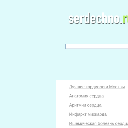
Лучшие кардиологи Москвы
Анатомия сердца
Аритмии сердца
Инфаркт миокарда
Ишемическая болезнь сердц