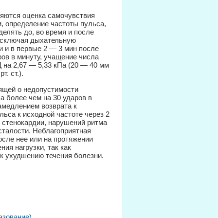
яются оценка самочувствия
, определение частоты пульса,
елять до, во время и после
(исключая дыхательную
и и в первые 2 — 3 мин после
ров в минуту, учащение числа
 на 2,67 — 5,33 кПа (20 — 40 мм
т. ст.).
рящей о недопустимости
 более чем на 30 ударов в
замедлением возврата к
ьса к исходной частоте через 2
, стенокардии, нарушений ритма
усталости. Неблагоприятная
после нее или на протяжении
ия нагрузки, так как
 к ухудшению течения болезни.
азование)