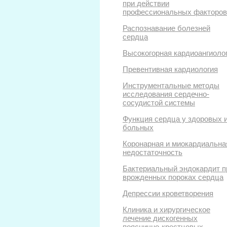
при действии
профессиональных факторов
Распознавание болезней
сердца
Высокогорная кардиоангиоло
Превентивная кардиология
Инструментальные методы
исследования сердечно-
сосудистой системы
Функция сердца у здоровых 
больных
Коронарная и миокардиальна
недостаточность
Бактериальный эндокардит п
врожденных пороках сердца
Депрессии кроветворения
Клиника и хирургическое
лечение дискогенных
пояснично-крестцовых