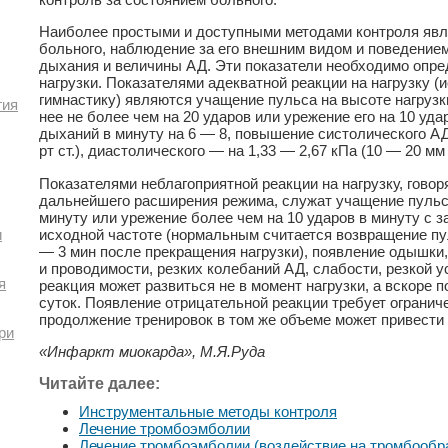
Наиболее простыми и доступными методами контроля явл
больного, наблюдение за его внешним видом и поведением
дыхания и величины АД. Эти показатели необходимо опред
нагрузки. Показателями адекватной реакции на нагрузку 
гимнастику) являются учащение пульса на высоте нагрузк
гия
нее не более чем на 20 ударов или урежение его на 10 уда
дыханий в минуту на 6 — 8, повышение систолического АД
рт ст.), диастолического — на 1,33 — 2,67 кПа (10 — 20 мм р
Показателями неблагоприятной реакции на нагрузку, гово
дальнейшего расширения режима, служат учащение пульса
минуту или урежение более чем на 10 ударов в минуту с 
исходной частоте (нормальным считается возвращение пул
и
— 3 мин после прекращения нагрузки), появление одышки
и проводимости, резких колебаний АД, слабости, резкой 
я
реакция может развиться не в момент нагрузки, а вскоре 
суток. Появление отрицательной реакции требует ограничен
продолжение тренировок в том же объеме может привести
ри
«Инфаркт миокарда», М.Я.Руда
Читайте далее:
Инструментальные методы контроля
Лечение тромбоэмболии
Лечение тромбоэмболии (воздействие на тромбообр