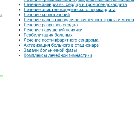
Лечение аневризмы сердца и тромбоэндокардита
Лечение эпистенокардического перикардита
Лечение кровотечений
я
Лечение пареза желудочно-кишечного тракта и мочев
Лечение разрывов сердца
Лечение нарушений психики
Реабилитация больных
Лечение постинфарктного синдрома
Активизация больного в стационаре
Задачи больничной фазы
Комплексы лечебной гимнастики
знь