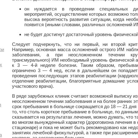
он нуждается в проведении специальных ди
мероприятий, осуществление которых возможно тол
высока вероятность развития ситуации, когда необ
появится (иными словами, различных осложнений И
не будет достигнут достаточный уровень физической
Следует подчеркнуть, что ни первый, ни второй крит
Например, основная масса осложнений острого ИМ наблю
ри
заболевания, а при неосложненном течении кру
трансмурального) ИМ необходимый уровень физической а
х
к 3 — 4-й неделе болезни. Таким образом, пребыва
ограничено 3 — 4 нед, если в дальнейшем он попадает
проведения последующих этапов реабилитации (кардиоло
отделение реабилитации, благоприятные домашние усл
участкового врача).
В ряде зарубежных клиник считают возможной выписку из
неосложненном течении заболевания и на более ранних эт
в
срок пребывания в больнице сокращается до 18 — 21 дня 
то, что столь короткое пребывание в больнице, по данным
сказывается на результатах лечения, можно думать, что т
во многом вынужденный характер (дороговизна лечения в
стационаре) и пока не может быть рекомендовано как нед
занятиях лечебной физкультурой, а также при расширени
а
контроль за состоянием больного.