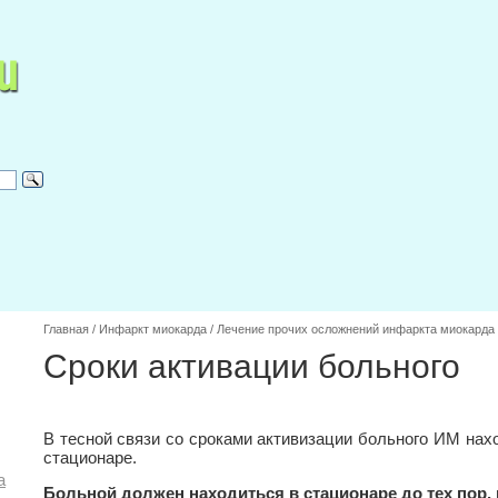
Главная
/
Инфаркт миокарда
/
Лечение прочих осложнений инфаркта миокарда
Сроки активации больного
В тесной связи со сроками активизации больного ИМ нахо
стационаре.
а
Больной должен находиться в стационаре до тех пор, 