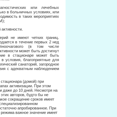
агностических или лечебных
ько в больничных условиях, или
ходимость в таких мероприятиях
М);
 активности.
ерий не имеют четких границ.
дается в течение первых 2 нед
пноочагового (в том числе
ктивности может быть достигнут
ние в стационаре может быть
 в условия, благоприятные для
гический санаторий, загородное
овия с адекватным наблюдением
 стационара (домой) при
апах активизации. При этом
и даже до 10 дней. Несмотря на
 этих авторов, будто бы не
акое сокращение сроков имеет
 специализированном
остаточно апробированное. При
и режима важное значение имеет