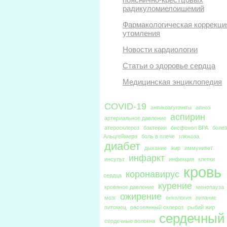
радикуломиелоишемий
Фармакологическая коррекци
утомления
Новости кардиологии
Статьи о здоровье сердца
Медицинская энциклопедия
COVID-19
антикоагулянты
апноэ
аспирин
артериальное давление
атеросклероз
бактерии
бисфенол BPA
боле
Альцгеймера
боль в плече
глюкоза
диабет
дыхание
жир
иммунитет
инфаркт
инсульт
инфекция
клетки
кровь
коронавирус
сердца
курение
кровяное давление
менопауза
ожирение
мозг
онкология
питание
питомец
рассеянный склероз
рыбий жир
сердечный
сердечные волокна