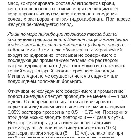
масс, контролировать состав электролитов крови,
кислотно-основное состояние и при необходимости
корригировать их путем парентерального введения
солевых растворов и натрия гидрокарбоната. При парезе
желудка рекомендуется голод.
Лишь по мере ликвидации признаков пареза диета
постепенно расширяется. Вначале пища должна быть
жидкой, механически и термически щадящей, порции
—
небольшими. В комплекс обязательных мероприятий
входят зондирование, отсасывание содержимого с
последующим промыванием теплым 2% раствором
натрия гидрокарбоната. Для этого можно использовать
тонкий зонд, который вводят через носовые ходы.
Манипуляция легче осуществляется в сидячем или
полусидячем положении больного.
Откачивание желудочного содержимого и промывание
полости желудка следует проводить не менее 3 — 4 раз
в день. Одновременно пытаются активизировать
перистальтику кишечника, в частности в/м инъекциями
0,05% раствора прозерина по 0,5 — 0,75 мл. Прозерин в
этой дозе можно вводить повторно 3 — 4 раза в сутки.
Некоторые авторы для усиления перистальтики
рекомендуют в/в вливание гипертонического (10%)
раствора натрия хлорида (5 — 10 мл), однако нам при