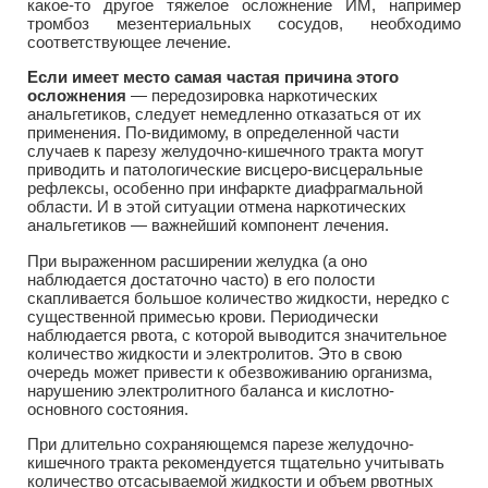
какое-то другое тяжелое осложнение ИМ, например
тромбоз мезентериальных сосудов, необходимо
соответствующее лечение.
Если имеет место самая частая причина этого
осложнения
— передозировка наркотических
анальгетиков, следует немедленно отказаться от их
применения. По-видимому, в определенной части
случаев к парезу желудочно-кишечного тракта могут
приводить и патологические висцеро-висцеральные
рефлексы, особенно при инфаркте диафрагмальной
области. И в этой ситуации отмена наркотических
анальгетиков — важнейший компонент лечения.
При выраженном расширении желудка (а оно
наблюдается достаточно часто) в его полости
скапливается большое количество жидкости, нередко с
существенной примесью крови. Периодически
наблюдается рвота, с которой выводится значительное
количество жидкости и электролитов. Это в свою
очередь может привести к обезвоживанию организма,
нарушению электролитного баланса и кислотно-
основного состояния.
При длительно сохраняющемся парезе желудочно-
кишечного тракта рекомендуется тщательно учитывать
количество отсасываемой жидкости и объем рвотных