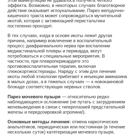
этой манипуляции не удавалось получить четкого
эффекта. Возможно, в некоторых случаях благотворное
действие оказывает иглоукалывание. Парез желудочно-
кишечного тракта может сопровождаться мучительной
икотой, которая с активизацией перистальтики
постепенно проходит.
В тех случаях, когда в основе икоты лежит другая
причина, например вовлечение в воспалительный
процесс диафрагмального нерва при воспалении
медиастинальной плевры и перикарда, могут
потребоваться и специальные мероприятия. В
частности, при плевроперикардите это
противовоспалительная терапия, включая
глюкокортикостероиды. Наряду с этим для лечения
икоты любой этиологии прибегают к инъекции аминазина
в малых дозах, а в тяжелых случаях — к новокаиновой
блокаде соответствующих нервных стволов.
Парез мочевого пузыря
— относительно редко
наблюдающееся осложнение (не путать с затруднением
мочевыведения в связи с гиперплазией предстательной
железы и передозировкой атропина!).
Основные методы лечения:
отмена наркотических
анальгетиков, периодическая или постоянная (в течение
нескольких суток) катетеризация мочевого пузыря,