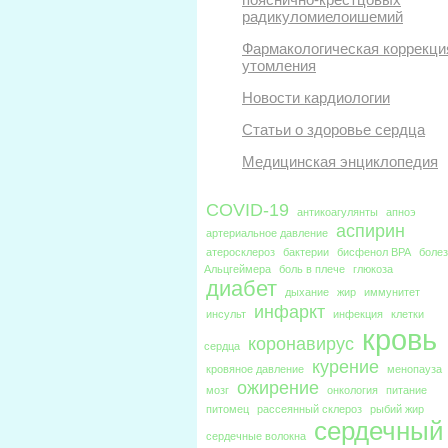
радикуломиелоишемий
Фармакологическая коррекци
утомления
Новости кардиологии
Статьи о здоровье сердца
Медицинская энциклопедия
COVID-19
антикоагулянты
апноэ
аспирин
артериальное давление
атеросклероз
бактерии
бисфенол BPA
боле
Альцгеймера
боль в плече
глюкоза
диабет
дыхание
жир
иммунитет
инфаркт
инсульт
инфекция
клетки
кровь
коронавирус
сердца
курение
кровяное давление
менопауза
ожирение
мозг
онкология
питание
питомец
рассеянный склероз
рыбий жир
сердечный
сердечные волокна