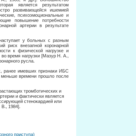
торая является результатом
 остро развивающейся ишемией
ческие, психоэмоциональные и
вающие повышение потребности
онарной артерии в результате
наступает у больных с разным
ий риск внезапной коронарной
ости к физической нагрузке и
во время нагрузки [Мазур Н. А.,
онарного русла.
, ранее имевших признаки ИБС
м меньше времени прошло после
арастающих тромботических и
ртерии и фактически является
ессирующей стенокардией или
В., 1984].
зного приступа)