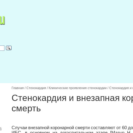
Главная
/
Стенокардия
/
Клинические проявления стенокардии
/
Стенокардия и 
Стенокардия и внезапная к
смерть
Случаи внезапной коронарной смерти составляют от 60 д
а
ИБС, в основном на догоспитальном этапе [Мазур Н. 