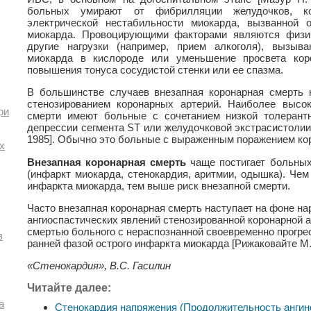
больных умирают от фибрилляции желудочков, ко
электрической нестабильности миокарда, вызванной
миокарда. Провоцирующими факторами являются физи
другие нагрузки (например, прием алкоголя), вызы
миокарда в кислороде или уменьшение просвета кор
повышения тонуса сосудистой стенки или ее спазма.
В большинстве случаев внезапная коронарная смерть 
стенозированием коронарных артерий. Наиболее высок
ри
смерти имеют больные с сочетанием низкой толерантн
депрессии сегмента ST или желудочковой экстрасистолии 
1985]. Обычно это больные с выраженным поражением кор
х
Внезапная коронарная смерть
чаще постигает больных
(инфаркт миокарда, стенокардия, аритмии, одышка). Че
инфаркта миокарда, тем выше риск внезапной смерти.
Часто внезапная коронарная смерть наступает на фоне н
ангиоспастических явлений стенозированной коронарной а
смертью больного с нераспознанной своевременно прогр
в
ранней фазой острого инфаркта миокарда [Рижаковайте М. 
«Стенокардия», В.С. Гасилин
Читайте далее:
а
Стенокардия напряжения (Продолжительность ангино