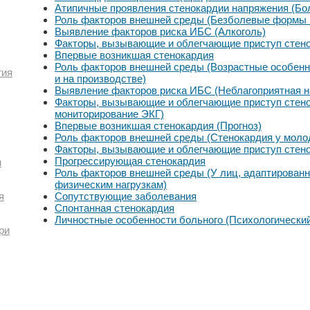
Атипичные проявления стенокардии напряжения (Бо
Роль факторов внешней среды (Безболевые формы
Выявление факторов риска ИБС (Алкоголь)
Факторы, вызывающие и облегчающие приступ стен
Впервые возникшая стенокардия
Роль факторов внешней среды (Возрастные особенн
гия
и на производстве)
Выявление факторов риска ИБС (Неблагоприятная н
Факторы, вызывающие и облегчающие приступ стено
мониторирование ЭКГ)
Впервые возникшая стенокардия (Прогноз)
Роль факторов внешней среды (Стенокардия у мол
Факторы, вызывающие и облегчающие приступ стено
Прогрессирующая стенокардия
и
Роль факторов внешней среды (У лиц, адаптирован
физическим нагрузкам)
я
Сопутствующие заболевания
Спонтанная стенокардия
Личностные особенности больного (Психологический
ри