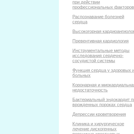
при действии
профессиональных факторов
Распознавание болезней
сердца
Высокогорная кардиоангиоло
Превентивная кардиология
Инструментальные методы
исследования сердечно-
сосудистой системы
Функция сердца у здоровых 
больных
Коронарная и миокардиальна
недостаточность
Бактериальный эндокардит п
врожденных пороках сердца
Депрессии кроветворения
Клиника и хирургическое
лечение дискогенных
пояснично-крестцовых