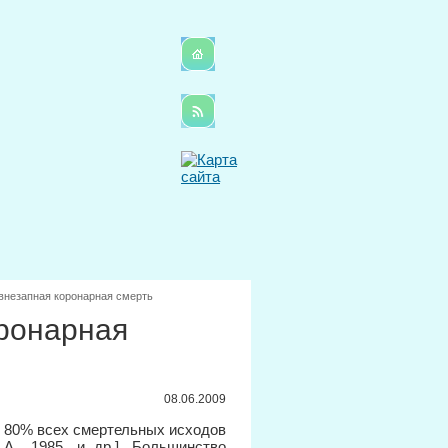
внезапная коронарная смерть
оронарная
08.06.2009
о 80% всех смертельных исходов
А., 1985, и др.]. Большинство