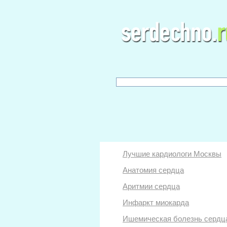
Лучшие кардиологи Москвы
Анатомия сердца
Аритмии сердца
Инфаркт миокарда
Ишемическая болезнь сердц