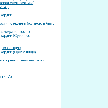
левая симптоматика)
 ИБС)
окардии
ости поведения больного в быту
аследственность)
кардии (Суточное
одых женщин)
кардии (Прием пищи)
ных к регулярным высоким
 тип А)