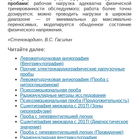
пробами:
рабочая нагрузка адекватна физической
тренированности обследуемого; работа более точно
дозируется; можно проводить нагрузки в широком
диапазоне — от минимальных до максимально
переносимых, моделируется обыденное состояние
физического напряжения.
«Стенокардия», В.С. Гасилин
Читайте далее:
Левожелудочковая ангиография
(Вентрикулография)
Прочие электрокардиографические нагрузочные
пробы
Левожелудочковая ангиография (Проба с
нитроглицерином)
Психоэмоциональная проба
Радионуклидные методы исследования
Психоэмоциональная проба (Продолжительность)
Сцинтиграфия миокарда с 201Тl (Зоны
гипоперфузии)
Проба с гипервентиляцией легких
Сцинтиграфия миокарда с 201Тl (Диагностическое
значение)
Проба с гипервентиляцией легких (Провидение)
Радионуклидная вентрикулография