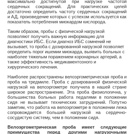
максимально достигнутой при нагрузке частотой
сердечных сокращений. Для практических целей
достаточно определить частоту сердечных сокращений
и АД, произведение которых с успехом используется как
показатель потребления миокардом кислорода.
Таким образом, пробы с физической нагрузкой
позволяют получить важную информацию для
диагностики ИБС. Если диагноз ИБС сомнений не
вызывает, то проба с дозированной нагрузкой позволяет
определить порог ишемии миокарда, выявить больных с
наиболее тяжелым поражением коронарных артерий, а
также эффективность медикаментозного и
хирургического лечения.
Наиболее распространены велоэргометрическая проба и
проба на тредмиле. Проба с дозированной физической
нагрузкой на велоэргометре получила в нашей стране
широкое распространение. Эта проба физиологична, у
большинства больных работа педалями в положении
сидя не вызывает технических затруднений. Попутно
заметим, что работа на велоэргометре в положении лежа
сопровождается большей нагрузкой на сердечно-
сосудистую систему, чем в положении сидя.
Велоэргометрическая проба имеет следующие
преимущества перед другими нагрузочными