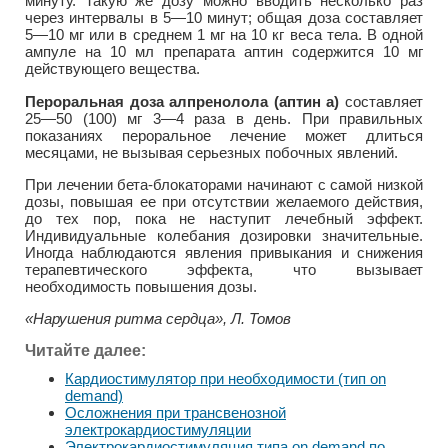
минуту. Такую же дозу можно вводить несколько раз
через интервалы в 5—10 минут; общая доза составляет
5—10 мг или в среднем 1 мг на 10 кг веса тела. В одной
ампуле на 10 мл препарата аптин содержится 10 мг
действующего вещества.
Пероральная доза алпренолола (аптин а)
составляет
25—50 (100) мг 3—4 раза в день. При правильных
показаниях пероральное лечение может длиться
месяцами, не вызывая серьезных побочных явлений.
При лечении бета-блокаторами начинают с самой низкой
дозы, повышая ее при отсутствии желаемого действия,
до тех пор, пока не наступит лечебный эффект.
Индивидуальные колебания дозировки значительные.
Иногда наблюдаются явления привыкания и снижения
терапевтического эффекта, что вызывает
необходимость повышения дозы.
«Нарушения ритма сердца», Л. Томов
Читайте далее:
Кардиостимулятор при необходимости (тип on
demand)
Осложнения при трансвенозной
электрокардиостимуляции
Электрокардиостимуляция типа on demand по