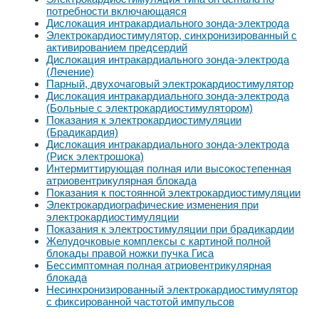
потребности включающаяся
Дислокация интракардиального зонда-электрода
Электрокардиостимулятор, синхронизированный с
активированием предсердий
Дислокация интракардиального зонда-электрода
(Лечение)
Парный, двухочаговый электрокардиостимулятор
Дислокация интракардиального зонда-электрода
(Больные с электрокардиостимулятором)
Показания к электрокардиостимуляции
(Брадикардия)
Дислокация интракардиального зонда-электрода
(Риск электрошока)
Интермиттирующая полная или высокостепенная
атриовентрикулярная блокада
Показания к постоянной электрокардиостимуляции
Электрокардиографические изменения при
электрокардиостимуляции
Показания к электростимуляции при брадикардии
Желудочковые комплексы с картиной полной
блокады правой ножки пучка Гиса
Бессимптомная полная атриовентрикулярная
блокада
Несинхронизированный электрокардиостимулятор
с фиксированной частотой импульсов