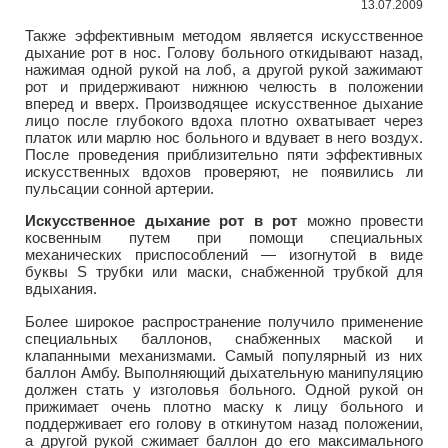
13.07.2009
Также эффективным методом является искусственное
дыхание рот в нос. Голову больного откидывают назад,
нажимая одной рукой на лоб, а другой рукой зажимают
рот и придерживают нижнюю челюсть в положении
вперед и вверх. Производящее искусственное дыхание
лицо после глубокого вдоха плотно охватывает через
платок или марлю нос больного и вдувает в него воздух.
После проведения приблизительно пяти эффективных
искусственных вдохов проверяют, не появились ли
пульсации сонной артерии.
Искусственное дыхание рот в рот
можно провести
косвенным путем при помощи специальных
механических приспособлений — изогнутой в виде
буквы S трубки или маски, снабженной трубкой для
вдыхания.
Более широкое распространение получило применение
специальных баллонов, снабженных маской и
клапанными механизмами. Самый популярный из них
баллон Амбу. Выполняющий дыхательную манипуляцию
должен стать у изголовья больного. Одной рукой он
прижимает очень плотно маску к лицу больного и
поддерживает его голову в откинутом назад положении,
а другой рукой сжимает баллон до его максимального