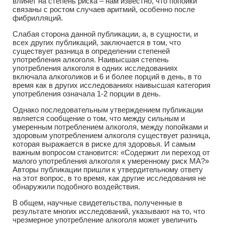
влияет на степень риска – нам известно, что попойки
связаны с ростом случаев аритмий, особенно после
фибрилляций.
Слабая сторона данной публикации, а, в сущности, и
всех других публикаций, заключается в том, что
существует разница в определении степеней
употребления алкоголя. Наивысшая степень
употребления алкоголя в одних исследованиях
включала алкоголиков и 6 и более порций в день, в то
время как в других исследованиях наивысшая категория
употребления означала 1-2 порции в день.
Однако последовательным утверждением публикации
является сообщение о том, что между сильным и
умеренным потреблением алкоголя, между попойками и
здоровым употреблением алкоголя существует разница,
которая выражается в риске для здоровья. И самым
важным вопросом становится: «Содержит ли переход от
малого употребления алкоголя к умеренному риск МА?»
Авторы публикации пришли к утвердительному ответу
на этот вопрос, в то время, как другие исследования не
обнаружили подобного воздействия.
В общем, научные свидетельства, полученные в
результате многих исследований, указывают на то, что
чрезмерное употребление алкоголя может увеличить