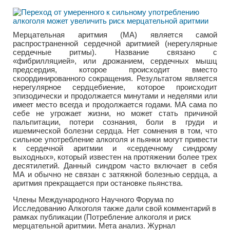
Мерцательная аритмия (МА) является самой
распространенной сердечной аритмией (нерегулярные
сердечные ритмы). Название связано с
«фибрилляцией», или дрожанием, сердечных мышц
предсердия, которое происходит вместо
скоординированного сокращения. Результатом является
нерегулярное сердцебиение, которое происходит
эпизодически и продолжается минутами и неделями или
имеет место всегда и продолжается годами. МА сама по
себе не угрожает жизни, но может стать причиной
пальпитации, потери сознания, боли в груди и
ишемической болезни сердца. Нет сомнения в том, что
сильное употребление алкоголя и пьянки могут привести
к сердечной аритмии и «сердечному синдрому
выходных», который известен на протяжении более трех
десятилетий. Данный синдром часто включает в себя
МА и обычно не связан с затяжной болезнью сердца, а
аритмия прекращается при остановке пьянства.
Члены Международного Научного Форума по
Исследованию Алкоголя также дали свой комментарий в
рамках публикации (Потребление алкоголя и риск
мерцательной аритмии. Мета анализ. Журнал