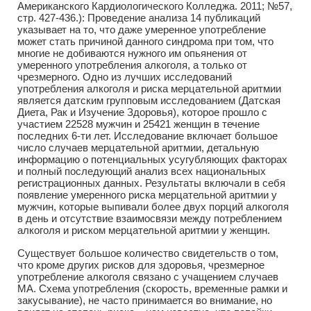
Американского Кардиологического Колледжа. 2011; №57,
стр. 427-436.): Проведение анализа 14 публикаций
указывает на то, что даже умеренное употребление
может стать причиной данного синдрома при том, что
многие не добиваются нужного им опьянения от
умеренного употребления алкоголя, а только от
чрезмерного. Одно из лучших исследований
употребления алкоголя и риска мерцательной аритмии
является датским групповым исследованием (Датская
Диета, Рак и Изучение Здоровья), которое прошло с
участием 22528 мужчин и 25421 женщин в течение
последних 6-ти лет. Исследование включает большое
число случаев мерцательной аритмии, детальную
информацию о потенциальных усугубляющих факторах
и полный последующий анализ всех национальных
регистрационных данных. Результаты включали в себя
появление умеренного риска мерцательной аритмии у
мужчин, которые выпивали более двух порций алкоголя
в день и отсутствие взаимосвязи между потреблением
алкоголя и риском мерцательной аритмии у женщин.
Существует большое количество свидетельств о том,
что кроме других рисков для здоровья, чрезмерное
употребление алкоголя связано с учащением случаев
МА. Схема употребления (скорость, временные рамки и
закусывание), не часто принимается во внимание, но