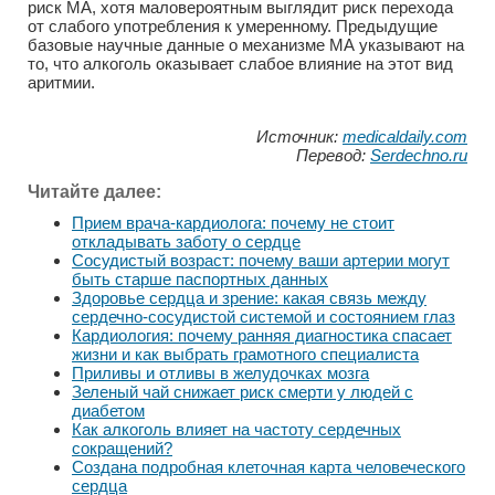
риск МА, хотя маловероятным выглядит риск перехода
от слабого употребления к умеренному. Предыдущие
базовые научные данные о механизме МА указывают на
то, что алкоголь оказывает слабое влияние на этот вид
аритмии.
Источник:
medicaldaily.com
Перевод:
Serdechno.ru
Читайте далее:
Прием врача-кардиолога: почему не стоит
откладывать заботу о сердце
Сосудистый возраст: почему ваши артерии могут
быть старше паспортных данных
Здоровье сердца и зрение: какая связь между
сердечно-сосудистой системой и состоянием глаз
Кардиология: почему ранняя диагностика спасает
жизни и как выбрать грамотного специалиста
Приливы и отливы в желудочках мозга
Зеленый чай снижает риск смерти у людей с
диабетом
Как алкоголь влияет на частоту сердечных
сокращений?
Создана подробная клеточная карта человеческого
сердца