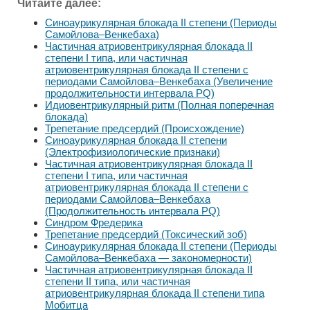
Читайте далее:
Синоаурикулярная блокада II степени (Периоды
Самойлова–Венкебаха)
Частичная атриовентрикулярная блокада II
степени I типа, или частичная
атриовентрикулярная блокада II степени с
периодами Самойлова–Венкебаха (Увеличение
продолжительности интервала PQ)
Идиовентрикулярный ритм (Полная поперечная
блокада)
Трепетание предсердий (Происхождение)
Синоаурикулярная блокада II степени
(Электрофизиологические признаки)
Частичная атриовентрикулярная блокада II
степени I типа, или частичная
атриовентрикулярная блокада II степени с
периодами Самойлова–Венкебаха
(Продолжительность интервала PQ)
Синдром Фредерика
Трепетание предсердий (Токсический зоб)
Синоаурикулярная блокада II степени (Периоды
Самойлова–Венкебаха — закономерности)
Частичная атриовентрикулярная блокада II
степени II типа, или частичная
атриовентрикулярная блокада II степени типа
Мобитца