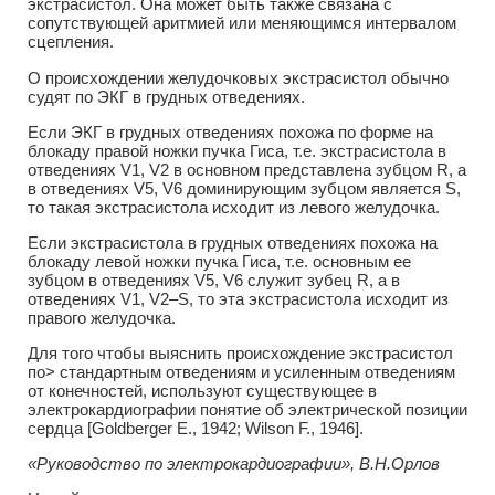
экстрасистол. Она может быть также связана с
сопутствующей аритмией или меняющимся интервалом
сцепления.
О происхождении желудочковых экстрасистол обычно
судят по ЭКГ в грудных отведениях.
Если ЭКГ в грудных отведениях похожа по форме на
блокаду правой ножки пучка Гиса, т.е. экстрасистола в
отведениях V1, V2 в основном представлена зубцом R, а
в отведениях V5, V6 доминирующим зубцом является S,
то такая экстрасистола исходит из левого желудочка.
Если экстрасистола в грудных отведениях похожа на
блокаду левой ножки пучка Гиса, т.е. основным ее
зубцом в отведениях V5, V6 служит зубец R, а в
отведениях V1, V2–S, то эта экстрасистола исходит из
правого желудочка.
Для того чтобы выяснить происхождение экстрасистол
по> стандартным отведениям и усиленным отведениям
от конечностей, используют существующее в
электрокардиографии понятие об электрической позиции
сердца [Goldberger E., 1942; Wilson F., 1946].
«Руководство по электрокардиографии», В.Н.Орлов