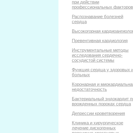
при действии
профессиональных факторов
Распознавание болезней
сердца
Высокогорная кардиоангиоло
Превентивная кардиология
Инструментальные методы
исследования сердечно-
сосудистой системы
Функция сердца у здоровых 
больных
Коронарная и миокардиальна
недостаточность
Бактериальный эндокардит п
врожденных пороках сердца
Депрессии кроветворения
Клиника и хирургическое
лечение дискогенных
пояснично-крестцовых