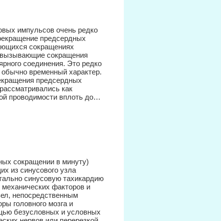
овых импульсов очень редко
рекращение предсердных
лжающихся сокращениях
, вызывающие сокращения
ярного соединения. Это редко
 обычно временный характер.
екращения предсердных
 рассматривались как
ой проводимости вплоть до…
ных сокращении в минуту)
х из синусового узла
тально синусовую тахикардию
 механических факторов и
зел, непосредственным
ры головного мозга и
щью безусловных и условных
ских нервов или перерезкой