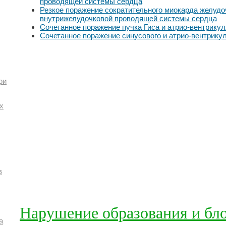
проводящей системы сердца
Резкое поражение сократительного миокарда желудо
внутрижелудочковой проводящей системы сердца
Сочетанное поражение пучка Гиса и атрио-вентрикул
Сочетанное поражение синусового и атрио-вентрику
ри
х
в
Нарушение образования и бл
а