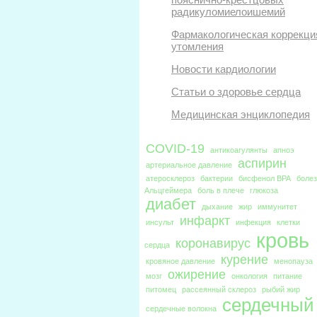
радикуломиелоишемий
Фармакологическая коррекци
утомления
Новости кардиологии
Статьи о здоровье сердца
Медицинская энциклопедия
COVID-19
антикоагулянты
апноэ
аспирин
артериальное давление
атеросклероз
бактерии
бисфенол BPA
боле
Альцгеймера
боль в плече
глюкоза
диабет
дыхание
жир
иммунитет
инфаркт
инсульт
инфекция
клетки
кровь
коронавирус
сердца
курение
кровяное давление
менопауза
ожирение
мозг
онкология
питание
питомец
рассеянный склероз
рыбий жир
сердечный
сердечные волокна