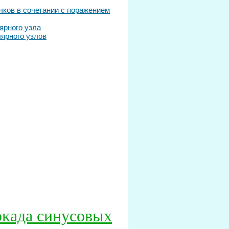
чков в сочетании с поражением
ярного узла
лярного узлов
окада синусовых