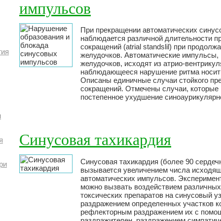
импульсов
При прекращении автоматических синус
наблюдается различной длительности п
сокращений (atrial standslil) при продо
гия
желудочков. Автоматические импульсы
желудочков, исходят из атрио-вентрикул
наблюдающееся нарушение ритма носит
Описаны единичные случаи стойкого пр
сокращений. Отмечены случаи, которые
постепенное ухудшение синоаурикулярн
и
Синусовая тахикардия
я
Синусовая тахикардия (более 90 сердеч
ри
вызывается увеличением числа исходящи
автоматических импульсов. Эксперимен
можно вызвать воздействием различных
токсических препаратов на синусовый у
раздражением определенных участков ко
рефлекторным раздражением их с помо
раздражителен, раздражением симпатиче