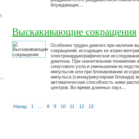
блуждающих…
я
Выскакивающие сокращения
Особенно труден диагноз при наличии 
сокращений, исходящих из атрио-вентри
электрокардиографическое исследовани
диагноза. При значительном понижении 
синусового узла и уменьшении вследств
импульсов или при блокировании исходя
импульса (синоаурикулярная блокада) м
знь
автоматическая способность ниже расп
центров. Во время длинных пауз…
Назад
1
…
8
9
10
11
12
13