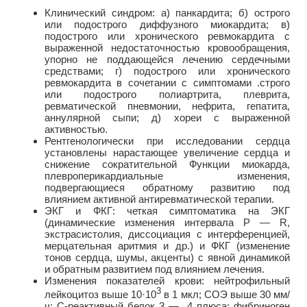
Клинический синдром: а) панкардита; б) острого
или подострого диффузного миокардита; в)
подострого или хронического ревмокардита с
выраженной недостаточностью кровообращения,
упорно не поддающейся лечению сердечными
средствами; г) подострого или хронического
ревмокардита в сочетании с симптомами .строго
или подострого полиартрита, плеврита,
ревматической пневмонии, нефрита, гепатита,
аннулярной сыпи; д) хореи с выраженной
активностью.
Рентгенологически при исследовании сердца
установлены нарастающее увеличение сердца и
снижение сократительной Функции миокарда,
плевроперикардиальные изменения,
подвергающиеся обратному развитию под
влиянием активной антиревматической терапии.
ЭКГ и ФКГ: четкая симптоматика на ЭКГ
(динамические изменения интервала Р — R,
экстрасистолия, диссоциация с интерференцией,
мерцательная аритмия и др.) и ФКГ (изменение
тонов сердца, шумы, акценты) с явной динамикой
и обратным развитием под влиянием лечения.
Изменения показателей крови: нейтрофильный
3
лейкоцитоз выше 10·10
в 1 мкл; СОЭ выше 30 мм/
ч; С-реактивный белок 3 — 4 плюса; фибриноген