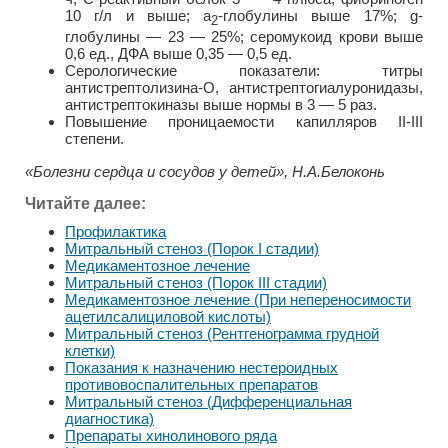
10 г/л и выше; a
-глобулины выше 17%; g-
2
глобулины — 23 — 25%; серомукоид крови выше
0,6 ед., ДФА выше 0,35 — 0,5 ед.
Серологические показатели: титры
антистрептолизина-О, антистрептогиалуронидазы,
антистрептокиназы выше нормы в 3 — 5 раз.
Повышение проницаемости капилляров II-III
степени.
«Болезни сердца и сосудов у детей», Н.А.Белоконь
Читайте далее:
Профилактика
Митральный стеноз (Порок I стадии)
Медикаментозное лечение
Митральный стеноз (Порок III стадии)
Медикаментозное лечение (При непереносимости
ацетилсалициловой кислоты)
Митральный стеноз (Рентгенограмма грудной
клетки)
Показания к назначению нестероидных
противовоспалительных препаратов
Митральный стеноз (Дифференциальная
диагностика)
Препараты хинолинового ряда