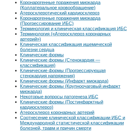
Коронарогенные поражения миокарда
(Коллатеральное кровообращение)
Атеросклеротический кардиосклероз
Коронарогенные поражения миокарда
(Прогрессирование ИБС)
Терминология и клиническая классификация ИБС
Терминология («Атеросклероз коронарных
артерий»)
Клиническая классификация ишемической
болезни сердца
Клинические формы
Клинические формы (Стенокардия —
классмфикация)
Клинические формы (Прогрессирующая
стенокардия напряжения)
Клинические формы (Инфаркт миокарда)
Клинические формы (Крупноочаговый инфаркт
миокарда)
Некоторые вопросы патогенеза ИБС
Клинические формы (Постинфарктный
кардиосклероз)
Атеросклероз коронарных артерий
Соотнесение клинической классификации ИБС и
Международной статистической классификации
болезней, травм и причин смерти