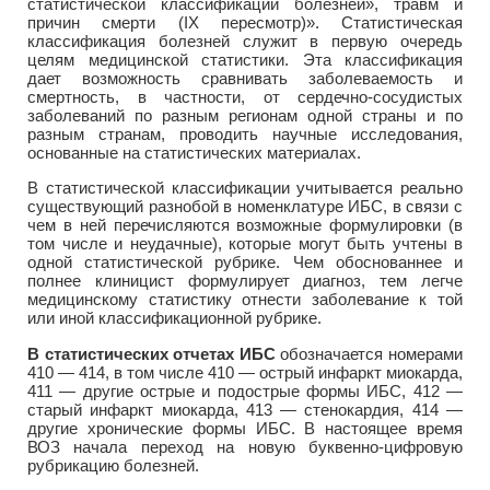
статистической классификации болезней», травм и
причин смерти (IX пересмотр)». Статистическая
классификация болезней служит в первую очередь
целям медицинской статистики. Эта классификация
дает возможность сравнивать заболеваемость и
смертность, в частности, от сердечно-сосудистых
заболеваний по разным регионам одной страны и по
разным странам, проводить научные исследования,
основанные на статистических материалах.
В статистической классификации учитывается реально
существующий разнобой в номенклатуре ИБС, в связи с
чем в ней перечисляются возможные формулировки (в
том числе и неудачные), которые могут быть учтены в
одной статистической рубрике. Чем обоснованнее и
полнее клиницист формулирует диагноз, тем легче
медицинскому статистику отнести заболевание к той
или иной классификационной рубрике.
В статистических отчетах ИБС
обозначается номерами
410 — 414, в том числе 410 — острый инфаркт миокарда,
411 — другие острые и подострые формы ИБС, 412 —
старый инфаркт миокарда, 413 — стенокардия, 414 —
другие хронические формы ИБС. В настоящее время
ВОЗ начала переход на новую буквенно-цифровую
рубрикацию болезней.