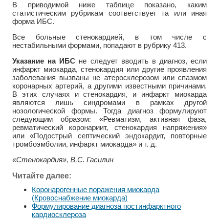
В приводимой ниже таблице показано, каким
статистическим рубрикам соответствует та или иная
форма ИБС.
Все больные стенокардией, в том числе с
нестабильными формами, попадают в рубрику 413.
Указание на ИБС
не следует вводить в диагноз, если
инфаркт миокарда, стенокардия или другие проявления
заболевания вызваны не атеросклерозом или спазмом
коронарных артерий, а другими известными причинами.
В этих случаях и стенокардия, и инфаркт миокарда
являются лишь синдромами в рамках другой
нозологической формы. Тогда диагноз формулируют
следующим образом: «Ревматизм, активная фаза,
ревматический коронариит, стенокардия напряжения»
или «Подострый септический эндокардит, повторные
тромбоэмболии, инфаркт миокарда» и т. д.
«Стенокардия», В.С. Гасилин
Читайте далее:
Коронарогенные поражения миокарда
(Кровоснабжение миокарда)
Формулирование диагноза постинфарктного
кардиосклероза