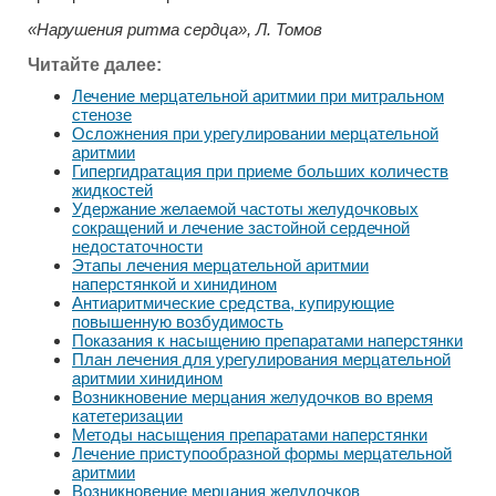
«Нарушения ритма сердца», Л. Томов
Читайте далее:
Лечение мерцательной аритмии при митральном
стенозе
Осложнения при урегулировании мерцательной
аритмии
Гипергидратация при приеме больших количеств
жидкостей
Удержание желаемой частоты желудочковых
сокращений и лечение застойной сердечной
недостаточности
Этапы лечения мерцательной аритмии
наперстянкой и хинидином
Антиаритмические средства, купирующие
повышенную возбудимость
Показания к насыщению препаратами наперстянки
План лечения для урегулирования мерцательной
аритмии хинидином
Возникновение мерцания желудочков во время
катетеризации
Методы насыщения препаратами наперстянки
Лечение приступообразной формы мерцательной
аритмии
Возникновение мерцания желудочков