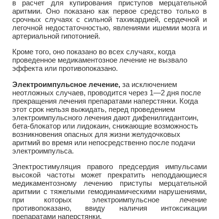
в расчет для купирования приступов мерцательной
аритмии. Оно показано как первое средство только в
срочных случаях с сильной тахикардией, сердечной и
легочной недостаточностью, явлениями ишемии мозга и
артериальной гипотонией.
Кроме того, оно показано во всех случаях, когда
проведенное медикаментозное лечение не вызвало
эффекта или противопоказано.
Электроимпульсное лечение,
за исключением
неотложных случаев, проводится через 1—2 дня после
прекращения лечения препаратами наперстянки. Когда
этот срок нельзя выжидать, перед проведением
электроимпульсного лечения дают дифенилгидантоин,
бета-блокатор или лидокаин, снижающие возможность
возникновения опасных для жизни желудочковых
аритмий во время или непосредственно после подачи
электроимпульса.
Электростимуляция правого предсердия импульсами
высокой частоты может прекратить неподдающиеся
медикаментозному лечению приступы мерцательной
аритмии с тяжелыми гемодинамическими нарушениями,
при которых электроимпульсное лечение
противопоказано, ввиду наличия интоксикации
препаратами наперстянки.