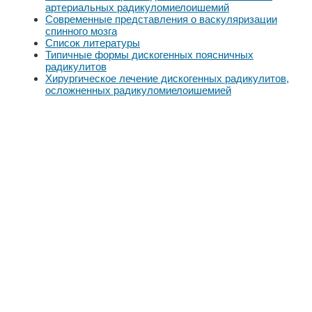
артериальных радикуломиелоишемий
Современные представления о васкуляризации
спинного мозга
Список литературы
Типичные формы дискогенных поясничных
радикулитов
Хирургическое лечение дискогенных радикулитов,
осложненных радикуломиелоишемией