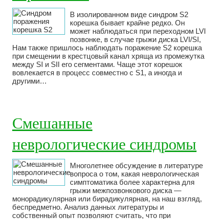
В изолированном виде синдром S2
корешка бывает крайне редко. Он
может наблюдаться при переходном LVI
позвонке, в случае грыжи диска LVI/SI,
Нам также пришлось наблюдать поражение S2 корешка
при смещении в крестцовый канал хряща из промежутка
между SI и SII его сегментами. Чаще этот корешок
вовлекается в процесс совместно с S1, а иногда и
другими…
Смешанные
неврологические синдромы
Многолетнее обсуждение в литературе
вопроса о том, какая неврологическая
симптоматика более характерна для
грыжи межпозвонкового диска —
монорадикулярная или бирадикулярная, на наш взгляд,
беспредметно. Анализ данных литературы и
собственный опыт позволяют считать, что при