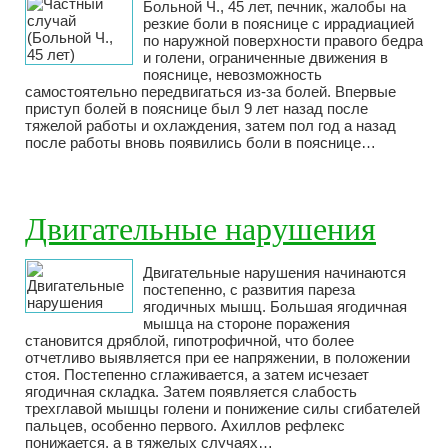
Больной Ч., 45 лет, печник, жалобы на
резкие боли в пояснице с иррадиацией
по наружной поверхности правого бедра
и голени, ограниченные движения в
пояснице, невозможность
самостоятельно передвигаться из-за болей. Впервые
приступ болей в пояснице был 9 лет назад после
тяжелой работы и охлаждения, затем пол год а назад
после работы вновь появились боли в пояснице…
Двигательные нарушения
Двигательные нарушения начинаются
постепенно, с развития пареза
ягодичных мышц. Большая ягодичная
мышца на стороне поражения
становится дряблой, гипотрофичной, что более
отчетливо выявляется при ее напряжении, в положении
стоя. Постепенно сглаживается, а затем исчезает
ягодичная складка. Затем появляется слабость
трехглавой мышцы голени и понижение силы сгибателей
пальцев, особенно первого. Ахиллов рефлекс
понижается, а в тяжелых случаях…