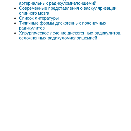
артериальных радикуломиелоишемий
Современные представления о васкуляризации
спинного мозга
Список литературы
Типичные формы дискогенных поясничных
радикулитов
Хирургическое лечение дискогенных радикулитов,
осложненных радикуломиелоишемией