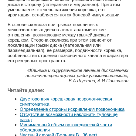
диска в сторону (латерально и медиально). При этом
уменьшается степень натяжения корешка, его
ирритация, ослабляется поток болевой импульсации.
В основе сколиоза при грыжах поясничных
межпозвонковых дисков лежат анатомические
отношения, возникающие между грыжей диска и
корешком. Сторона сколиоза при этом зависит от
локализации грыжи диска (латеральная или
парамедиальная), ее размеров, подвижности корешка,
особенностей строения позвоночного канала и характера
его резервных пространств.
«Клиника и хирургическое лечение дискогенных
пояснично-крестцовых радикуломиелоишемий»,
В.А.Шустин, А.И.Панюшкин
Читайте далее:
Двусторонняя корешковая неврологическая
симптоматика
Определение стороны искривления позвоночника
Отсутствие возможности наклонить туловище
назад
Минимальный объем ортопедической части
обследования
Частный случай (Больная В., 36 лет)