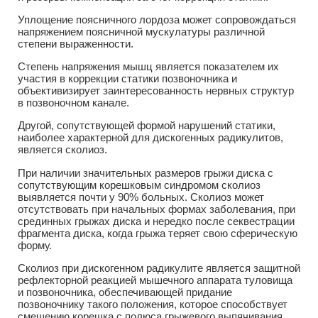
Уплощение поясничного лордоза может сопровождаться
напряжением поясничной мускулатуры различной
степени выраженности.
Степень напряжения мышц является показателем их
участия в коррекции статики позвоночника и
объективизирует заинтересованность нервных структур
в позвоночном канале.
Другой, сопутствующей формой нарушений статики,
наиболее характерной для дискогенных радикулитов,
является сколиоз.
При наличии значительных размеров грыжи диска с
сопутствующим корешковым синдромом сколиоз
выявляется почти у 90% больных. Сколиоз может
отсутствовать при начальных формах заболевания, при
срединных грыжах диска и нередко после секвестрации
фрагмента диска, когда грыжа теряет свою сферическую
форму.
Сколиоз при дискогенном радикулите является защитной
рефлекторной реакцией мышечного аппарата туловища
и позвоночника, обеспечивающей придание
позвоночнику такого положения, которое способствует
смещению корешка с полюса грыжевого выпячивания