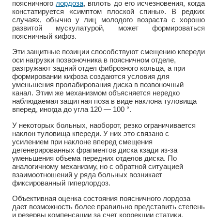
поясничного
лордоза
, вплоть до его исчезновения, когда
констатируется «симптом плоской спины». В редких
случаях, обычно у лиц молодого возраста с хорошо
развитой мускулатурой, может формироваться
поясничный кифоз.
Эти защитные позиции способствуют смещению кпереди
оси нагрузки позвоночника в поясничном отделе,
разгружают задний отдел фиброзного кольца, а при
формировании кифоза создаются условия для
уменьшения пролабирования диска в позвоночный
канал. Этим же механизмом объясняется нередко
наблюдаемая защитная поза в виде наклона туловища
вперед, иногда до угла 120 — 100 °.
У некоторых больных, наоборот, резко ограничивается
наклон туловища кпереди. У них это связано с
усилением при наклоне вперед смещения
дегенерированных фрагментов диска кзади из-за
уменьшения объема передних отделов диска. По
аналогичному механизму, но с обратной ситуацией
взаимоотношений у ряда больных возникает
фиксированный гиперлордоз.
Объективная оценка состояния поясничного лордоза
дает возможность более правильно представить степень
и резервы компенсации за счет коррекции статики.