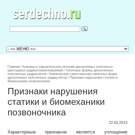
Главная
/
Клиника и хирургическое лечение дискогенных пояснично-
крестцовых радикуломиелоишемий
/
Типичные формы дискогенных
поясничных радикулитов
/
Клиническая симптоматика типичных форм
дискогенных поясничных радикулитов
/
Признаки нарушения статики и
биомеханики позвоночника
Признаки нарушения
статики и биомеханики
позвоночника
22.02.2013
Характерным признаком является уплощение