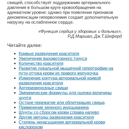
свищей, способствует поддержанию артериального
давления в большом круге кровообращения на
адекватном уровне; однако при появлении признаков
декомпенсации гиперволемия создает дополнительную
нагрузку на ослабленное сердце.
«Функция сердца у здоровых и больных»,
Р.Д.Маршал, Дж.Т.Шеферд
Читайте далее:
Кривые разведения красителя
Увеличение вазомоторного тонуса
Количество красителя
Развитие локальной мышечной гипертрофии на
пути оттока крови из правого желудочка
Изменение контура артериальной кривой
разведения красителя
Артериовенозные свищи
Эмпирические формулы для оценки величины
шунта
Острое пережатие или облитерация свища
Применение зеленого индоцианина
Шунты со сбросом крови справа налево
Другие методы разведения красителя
Степень ненасыщения артериальной крови
кислородом