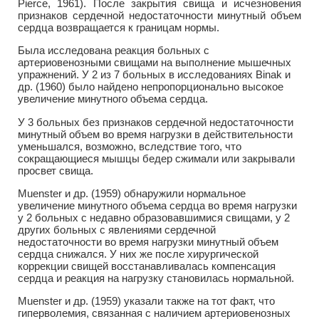
Pierce, 1961). После закрытия свища и исчезновения
признаков сердечной недостаточности минутный объем
сердца возвращается к границам нормы.
Была исследована реакция больных с
артериовенозными свищами на выполнение мышечных
упражнений. У 2 из 7 больных в исследованиях Binak и
др. (1960) было найдено непропорционально высокое
увеличение минутного объема сердца.
У 3 больных без признаков сердечной недостаточности
минутный объем во время нагрузки в действительности
уменьшался, возможно, вследствие того, что
сокращающиеся мышцы бедер сжимали или закрывали
просвет свища.
Muenster и др. (1959) обнаружили нормальное
увеличение минутного объема сердца во время нагрузки
у 2 больных с недавно образовавшимися свищами, у 2
других больных с явлениями сердечной
недостаточности во время нагрузки минутный объем
сердца снижался. У них же после хирургической
коррекции свищей восстанавливалась компенсация
сердца и реакция на нагрузку становилась нормальной.
Muenster и др. (1959) указали также на тот факт, что
гиперволемия, связанная с наличием артериовенозных