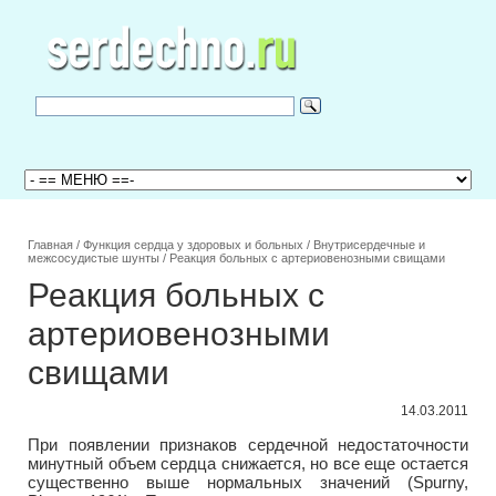
Главная
/
Функция сердца у здоровых и больных
/
Внутрисердечные и
межсосудистые шунты
/
Реакция больных с артериовенозными свищами
Реакция больных с
артериовенозными
свищами
14.03.2011
При появлении признаков сердечной недостаточности
минутный объем сердца снижается, но все еще остается
существенно выше нормальных значений (Spurny,