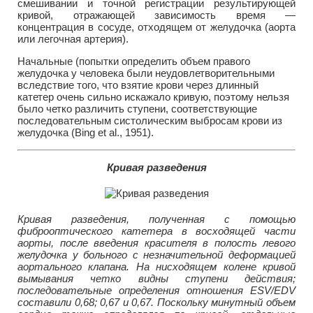
смешивании и точной регистрации результирующей
кривой, отражающей зависимость время —
концентрация в сосуде, отходящем от желудочка (аорта
или легочная артерия).
Начальные (попытки определить объем правого
желудочка у человека были неудовлетворительными
вследствие того, что взятие крови через длинный
катетер очень сильно искажало кривую, поэтому нельзя
было четко различить ступени, соответствующие
последовательным систолическим выбросам крови из
желудочка (Bing et al., 1951).
Кривая разведения
Кривая разведения, полученная с помощью
фиброоптического катетера в восходящей части
аорты, после введения красителя в полость левого
желудочка у больного с незначительной деформацией
аортального клапана. На нисходящем колене кривой
вымывания четко видны ступени действия;
последовательные определения отношения ESV/EDV
составили 0,68; 0,67 и 0,67. Поскольку минутный объем