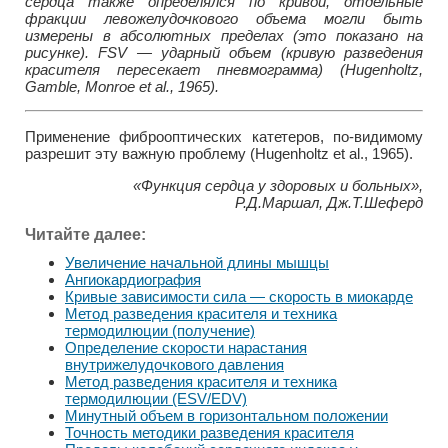
сердца также определялся по кривой, отдельные
фракции левожелудочкового объема могли быть
измерены в абсолютных пределах (это показано на
рисунке). FSV — ударный объем (кривую разведения
красителя пересекает пневмограмма) (Hugenholtz,
Gamble, Monroe et al., 1965).
Применение фиброоптических катетеров, по-видимому
разрешит эту важную проблему (Hugenholtz et al., 1965).
«Функция сердца у здоровых и больных»,
Р.Д.Маршал, Дж.Т.Шеферд
Читайте далее:
Увеличение начальной длины мышцы
Ангиокардиография
Кривые зависимости сила — скорость в миокарде
Метод разведения красителя и техника
термодилюции (получение)
Определение скорости нарастания
внутрижелудочкового давления
Метод разведения красителя и техника
термодилюции (ESV/EDV)
Минутный объем в горизонтальном положении
Точность методики разведения красителя