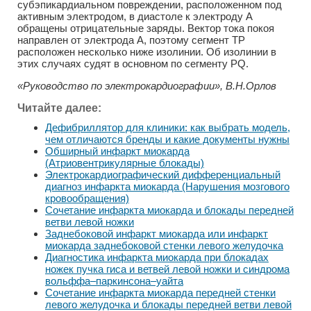
субэпикардиальном повреждении, расположенном под
активным электродом, в диастоле к электроду А
обращены отрицательные заряды. Вектор тока покоя
направлен от электрода А, поэтому сегмент ТР
расположен несколько ниже изолинии. Об изолинии в
этих случаях судят в основном по сегменту PQ.
«Руководство по электрокардиографии», В.Н.Орлов
Читайте далее:
Дефибриллятор для клиники: как выбрать модель,
чем отличаются бренды и какие документы нужны
Обширный инфаркт миокарда
(Атриовентрикулярные блокады)
Электрокардиографический дифференциальный
диагноз инфаркта миокарда (Нарушения мозгового
кровообращения)
Сочетание инфаркта миокарда и блокады передней
ветви левой ножки
Заднебоковой инфаркт миокарда или инфаркт
миокарда заднебоковой стенки левого желудочка
Диагностика инфаркта миокарда при блокадах
ножек пучка гиса и ветвей левой ножки и синдрома
вольффа–паркинсона–уайта
Сочетание инфаркта миокарда передней стенки
левого желудочка и блокады передней ветви левой