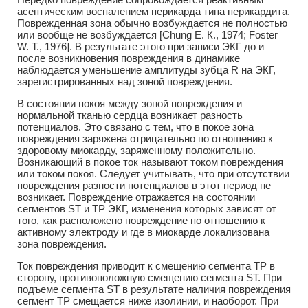
асептическим воспалением перикарда типа перикардита.
Поврежденная зона обычно возбуждается не полностью
или вообще не возбуждается [Chung E. К., 1974; Foster
W. Т., 1976]. В результате этого при записи ЭКГ до и
после возникновения повреждения в динамике
наблюдается уменьшение амплитуды зубца R на ЭКГ,
зарегистрированных над зоной повреждения.
В состоянии покоя между зоной повреждения и
нормальной тканью сердца возникает разность
потенциалов. Это связано с тем, что в покое зона
повреждения заряжена отрицательно по отношению к
здоровому миокарду, заряженному положительно.
Возникающий в покое ток называют током повреждения
или током покоя. Следует учитывать, что при отсутствии
повреждения разности потенциалов в этот период не
возникает. Повреждение отражается на состоянии
сегментов ST и ТР ЭКГ, изменения которых зависят от
того, как расположено повреждение по отношению к
активному электроду и где в миокарде локализована
зона повреждения.
Ток повреждения приводит к смещению сегмента ТР в
сторону, противоположную смещению сегмента ST. При
подъеме сегмента ST в результате наличия повреждения
сегмент ТР смещается ниже изолинии, и наоборот. При