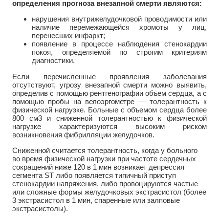
определения прогноза внезапной смерти являются:
нарушения внутрижелудочковой проводимости или
наличие перемежающейся хромоты у лиц,
перенесших инфаркт;
появление в процессе наблюдения стенокардии
покоя, определяемой по строгим критериям
диагностики.
Если перечисленные проявления заболевания
отсутствуют, угрозу внезапной смерти можно выявить,
определив с помощью рентгенографии объем сердца, а с
помощью пробы на велоэргометре — толерантность к
физической нагрузке. Больные с объемом сердца более
800 см3 и сниженной толерантностью к физической
нагрузке характеризуются высоким риском
возникновения фибрилляции желудочков.
Сниженной считается толерантность, когда у больного
во время физической нагрузки при частоте сердечных
сокращений ниже 120 в 1 мин возникает депрессия
сегмента ST либо появляется типичный приступ
стенокардии напряжения, либо провоцируются частые
или сложные формы желудочковых экстрасистол (более
3 экстрасистол в 1 мин, спаренные или залповые
экстрасистолы).