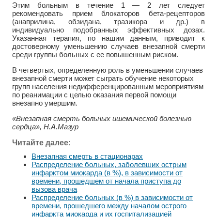
Этим больным в течение 1 — 2 лет следует
рекомендовать прием блокаторов бета-рецепторов
(анаприлина, обзидана, тразикора и др.) в
индивидуально подобранных эффективных дозах.
Указанная терапия, по нашим данным, приводит к
достоверному уменьшению случаев внезапной смерти
среди группы больных с ее повышенным риском.
В четвертых, определенную роль в уменьшении случаев
внезапной смерти может сыграть обучение некоторых
групп населения недифференцированным мероприятиям
по реанимации с целью оказания первой помощи
внезапно умершим.
«Внезапная смерть больных ишемической болезнью
сердца», Н.А.Мазур
Читайте далее:
Внезапная смерть в стационарах
Распределение больных, заболевших острым
инфарктом миокарда (в %), в зависимости от
времени, прошедшем от начала приступа до
вызова врача
Распределение больных (в %) в зависимости от
времени, прошедшего между началом острого
инфаркта миокарда и их госпитализацией