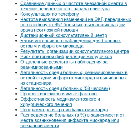
Сравнение данных о частоте внезапной смерти в
течение первого часа от начала приступа
Консультация по телефону
Частота выявления изменений на ЭКГ, переданных
по телефону от 457 больных, вызвавших на дом
врача неотложной помощи
Дистанционный консультативный центр
Блоки интенсивного наблюдения для больных
острым инфарктом миокарда
Результаты организации консультативного центра
Риск повторной фибрилляции желудочков
Отдаленные результаты наблюдения за
реанимированными
Летальность среди больных, реанимированных в
острой стадии инфаркта миокарда и выписанных
из стационара
Летальность среди больных (59 человек)
Прогностически значимые факторы
Эффективность медикаментозного и
хирургического лечения
Программа регистра инфаркта миокарда
Распределение больных (в %) в зависимости от
места возникновения инфаркта миокарда или
внезапной смерти