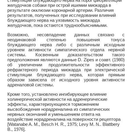
стимуляции блуждающего нерва на порог фибрилляции
желудочков собаки при острой ишемии миокарда в
результате окклюзии коронарной артерии. Различия
результатов, полученных при исследовании влияний
блуждающего нерва на уязвимость миокарда
желудочков, пока остаются труднообъяснимыми.
Возможно, несовпадение данных связано с
неодинаковой степенью повышения тонуса
блуждающего нерва либо с различным исходным
уровнем активности симпатического отдела нервной
системы. Косвенным доказательством такого
предположения являются данные D. Zipes и соавт. (1980)
об увеличении продолжительности эффективного
рефрактерного периода миокарда при электрической
стимуляции блуждающего нерва, которая прямым
образом зависела от исходного уровня активности
адреналовой системы.
Кроме того, установлено ингибирующее влияние
холинергической активности на адренергические
эффекты, характеризующееся торможением
высвобождения норадреналина из симпатических
нервных окончаний и уменьшением ответа на
воздействие норадреналина на поверхности рецептора
[Watanabe A. M., Besch H. R., 1975; Levy М. N.. Blattbery
В., 1976].