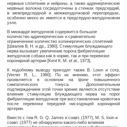
нервные сплетения и нейроны, а также адренергические
нервные волокна сосредоточены в стенках предсердий,
в межпредсердной и межжелудочковой перегородках,
особенно много их имеется в предсердно-желудочковом
узле.
В миокарде желудочков содержится большое
количество адренергических и сравнительно
ограниченное количество холинергических сплетений
[Швалев В. Н. и др., 1980]. Стимуляция блуждающего
нерва вызывает увеличение порога фибрилляции
желудочков собаки как в норме, так и при перевязке
коронарной артерии [Kent К. М. et al., 1973].
К подобному выводу приходят также В. Lown и сотр.
[Verrier R. L., 1980]. По их мнению, этот эффект
проявляется в основном на фоне повышенного
симпатического тонуса. Дополнительным
подтверждением этой точки зрения является отсутствие
влияния стимуляции блуждающего нерва на порог
фибрилляции желудочков при восстановлении кровотока
после перевязки передней нисходящей коронарной
артерии.
Вместе с тем R. G. Q. James и соавт. (1977), М. S. Ioon и
соавт. (1977) не обнаружили какого-либо влияния