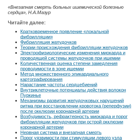
«Внезапная смерть больных ишемической болезнью
сердца», Н.А.Мазур
Читайте далее:
Кратковременное появление «локальной
фибрилляции»
Фибрилляция желудочков
Теории происхождения фибрилляции желудочков
Электрофизиологические изменения миокарда и
проводящей системы желудочков при ишемии
Количественная оценка степени замедления
проводимости в зоне ишемии
Метод множественного эпикардиального
картографирования
Нарастание частоты сердцебиений
Внутриклеточные потенциалы действия волокон
Пуркинье
Механизмы развития желудочковых нарушений
ритма при восстановлении кровотока (реперфузии)
после окклюзии коронарной артерии
Возбудимость, рефрактерность миокарда и порог
фибрилляции желудочков при острой окклюзии
коронарной артерии
Нервная система и внезапная смерть
Порог уязвимости при стимуляции левого узла