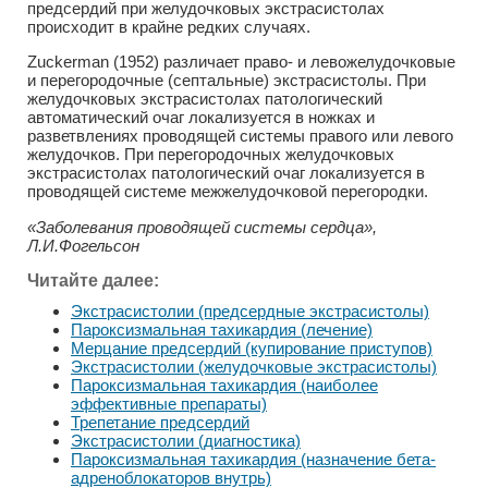
предсердий при желудочковых экстрасистолах
происходит в крайне редких случаях.
Zuckerman (1952) различает право- и левожелудочковые
и перегородочные (септальные) экстрасистолы. При
желудочковых экстрасистолах патологический
автоматический очаг локализуется в ножках и
разветвлениях проводящей системы правого или левого
желудочков. При перегородочных желудочковых
экстрасистолах патологический очаг локализуется в
проводящей системе межжелудочковой перегородки.
«Заболевания проводящей системы сердца»,
Л.И.Фогельсон
Читайте далее:
Экстрасистолии (предсердные экстрасистолы)
Пароксизмальная тахикардия (лечение)
Мерцание предсердий (купирование приступов)
Экстрасистолии (желудочковые экстрасистолы)
Пароксизмальная тахикардия (наиболее
эффективные препараты)
Трепетание предсердий
Экстрасистолии (диагностика)
Пароксизмальная тахикардия (назначение бета-
адреноблокаторов внутрь)