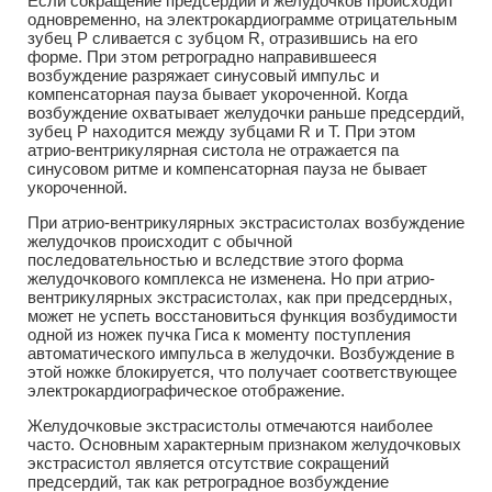
Если сокращение предсердий и желудочков происходит
одновременно, на электрокардиограмме отрицательным
зубец Р сливается с зубцом R, отразившись на его
форме. При этом ретроградно направившееся
возбуждение разряжает синусовый импульс и
компенсаторная пауза бывает укороченной. Когда
возбуждение охватывает желудочки раньше предсердий,
зубец Р находится между зубцами R и Т. При этом
атрио-вентрикулярная систола не отражается па
синусовом ритме и компенсаторная пауза не бывает
укороченной.
При атрио-вентрикулярных экстрасистолах возбуждение
желудочков происходит с обычной
последовательностью и вследствие этого форма
желудочкового комплекса не изменена. Но при атрио-
вентрикулярных экстрасистолах, как при предсердных,
может не успеть восстановиться функция возбудимости
одной из ножек пучка Гиса к моменту поступления
автоматического импульса в желудочки. Возбуждение в
этой ножке блокируется, что получает соответствующее
электрокардиографическое отображение.
Желудочковые экстрасистолы отмечаются наиболее
часто. Основным характерным признаком желудочковых
экстрасистол является отсутствие сокращений
предсердий, так как ретроградное возбуждение