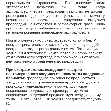
нормальными сокращениями. Возникновение таких
экстрасистол возможно лишь тогда, когда
экстрасистолический предсердный импульс не доходит
ретроградно до синусового узла, а к моменту
возникновения нормального синусового импульса
предсердия не находятся в рефрактерной фазе. Лишь
при этих редко наблюдаемых условиях получается
интерполированная предсердная экстрасистола.
При атрио-вентрикулярных экстрасистолах зубец Р
всегда отрицателен, так как возбуждение предсердий
всегда происходит ретроградным путем. Локализация
зубца Р и длительность компенсаторной паузы зависят
от длительности ретроградного прохождения от атрио-
вентрикулярного соединения до предсердий.
При экстрасистолах, исходящих из атрио-
вентрикулярного соединения, возможны следующие
варианты:
предсердное сокращение предшествует
желудочковым, сокращение предсердий и желудочков
происходит одновременно, либо желудочковое
сокращение предшествует предсердному. Если
сокращение предсердий предшествует желудочковому,
то на ЭКГ отрицательный зубец Р предшествует зубцу
R.