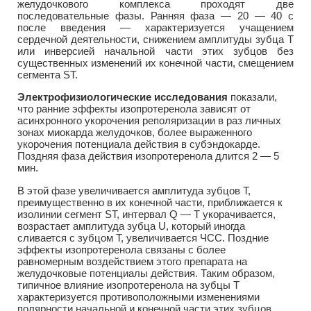
желудочкового комплекса проходят две
последовательные фазы. Ранняя фаза — 20 — 40 с
после введения — характеризуется учащением
сердечной деятельности, снижением амплитуды зубца Т
или инверсией начальной части этих зубцов без
существенных изменений их конечной части, смещением
сегмента ST.
Электрофизиологические исследования
показали,
что ранние эффекты изопротеренола зависят от
асинхронного укорочения реполяризации в раз личных
зонах миокарда желудочков, более выраженного
укорочения потенциала действия в субэндокарде.
Поздняя фаза действия изопротеренола длится 2 — 5
мин.
В этой фазе увеличивается амплитуда зубцов Т,
преимущественно в их конечной части, приближается к
изолинии сегмент ST, интервал Q — T укорачивается,
возрастает амплитуда зубца U, который иногда
сливается с зубцом Т, увеличивается ЧСС. Поздние
эффекты изопротеренола связаны с более
равномерным воздействием этого препарата на
желудочковые потенциалы действия. Таким образом,
типичное влияние изопротеренола на зубцы Т
характеризуется противоположными изменениями
полярности начальной и конечной части этих зубцов.