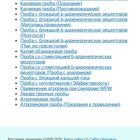
Калиевая проба (Показание)
Калиевая проба (Противопоказания)
Проба с блокадой b-адренергических рецепторов
Проба с блокадой b-адренергических рецепторов
(Методика проведения)
Проба с блокадой b-адренергических рецепторов
(Результат)
Проба с блокадой b-адренергических рецепторов
(При экстрасистолии)
Калий-обзидановая проба
Проба со стимуляцией b-адренергических
рецепторов
Проба со стимуляцией b-адренергических
рецепторов (Проба с изадрином)
Проба с блокадой кальций-тока
Проба с гилуритмалом (Эффективность)
Применение атропина при синдроме WPW
Лекарственные пробы
Атропиновая проба
Атропиновая проба (Показания к проведению)
Все права защищены ©2009-2026.
Карта сайта
|
О Сайте
|
Контакты