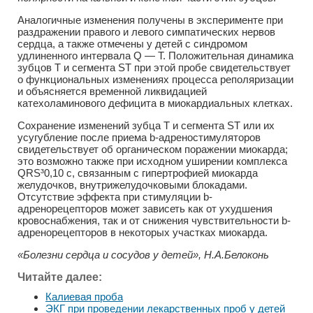
Аналогичные изменения получены в эксперименте при
раздражении правого и левого симпатических нервов
сердца, а также отмечены у детей с синдромом
удлиненного интервала Q — Т. Положительная динамика
зубцов Т и сегмента ST при этой пробе свидетельствует
о функциональных изменениях процесса реполяризации
и объясняется временной ликвидацией
катехоламинового дефицита в миокардиальных клетках.
Сохранение изменений зубца Т и сегмента ST или их
усугубление после приема b-адреностимуляторов
свидетельствует об органическом поражении миокарда;
это возможно также при исходном уширении комплекса
QRS³0,10 с, связанным с гипертрофией миокарда
желудочков, внутрижелудочковыми блокадами.
Отсутствие эффекта при стимуляции b-
адренорецепторов может зависеть как от ухудшения
кровоснабжения, так и от снижения чувствительности b-
адренорецепторов в некоторых участках миокарда.
«Болезни сердца и сосудов у детей», Н.А.Белоконь
Читайте далее:
Калиевая проба
ЭКГ при проведении лекарственных проб у детей