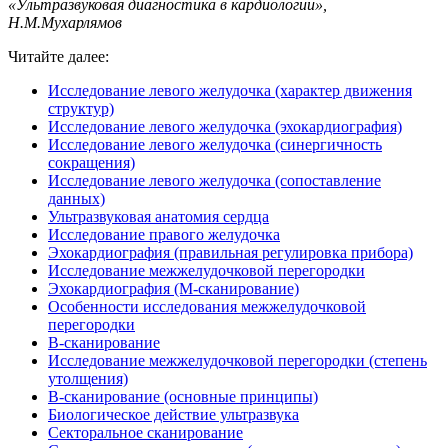
«Ультразвуковая диагностика в кардиологии»,
Н.М.Мухарлямов
Читайте далее:
Исследование левого желудочка (характер движения
структур)
Исследование левого желудочка (эхокардиография)
Исследование левого желудочка (синергичность
сокращения)
Исследование левого желудочка (сопоставление
данных)
Ультразвуковая анатомия сердца
Исследование правого желудочка
Эхокардиография (правильная регулировка прибора)
Исследование межжелудочковой перегородки
Эхокардиография (М-сканирование)
Особенности исследования межжелудочковой
перегородки
В-сканирование
Исследование межжелудочковой перегородки (степень
утолщения)
В-сканирование (основные принципы)
Биологическое действие ультразвука
Секторальное сканирование