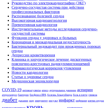
Руководство по электрокардиографии (ЭКГ)
Сердечно-сосудистая система при действии
профессиональных факторов
Распознавание болезней сердца
Высокогорная кардиоангиология
Превентивная кардиология
Инструментальные методы исследования сердечно-
сосудистой системы
Функция сердца у здоровых и больных
Коронарная и миокардиальная недостаточность
Бактериальный эндокардит при врожденных пороках
сердца
Депрессии кроветворения
Клиника и хирургическое лечение дискогенных
пояснично-крестцовых радикуломиелоишемий
Фармакологическая коррекция утомления
Новости кардиологии
Статьи о здоровье сердца
Медицинская энциклопедия
COVID-19
аспирин
антикоагулянты
апноэ
артериальное давление
атеросклероз
бактерии
бисфенол BPA
болезнь Альцгеймера
боль в плече
глюкоза
диабет
инфаркт
дыхание
жир
иммунитет
инсульт
инфекция
клетки сердца
кровь
коронавирус
курение