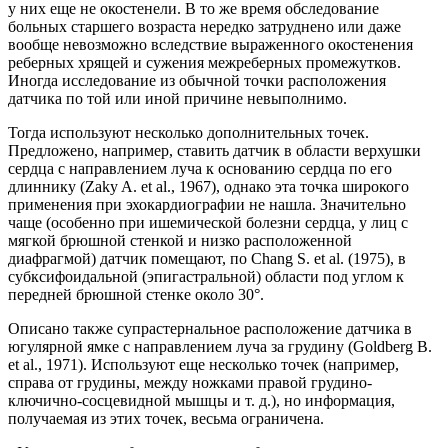
у них еще не окостенели. В то же время обследование
больных старшего возраста нередко затруднено или даже
вообще невозможно вследствие выраженного окостенения
реберных хрящей и сужения межреберных промежутков.
Иногда исследование из обычной точки расположения
датчика по той или иной причине невыполнимо.
Тогда используют несколько дополнительных точек.
Предложено, например, ставить датчик в области верхушки
сердца с направлением луча к основанию сердца по его
длиннику (Zaky A. et al., 1967), однако эта точка широкого
применения при эхокардиографии не нашла. Значительно
чаще (особенно при ишемической болезни сердца, у лиц с
мягкой брюшной стенкой и низко расположенной
диафрагмой) датчик помещают, по Chang S. et al. (1975), в
субксифоидальной (эпигастральной) области под углом к
передней брюшной стенке около 30°.
Описано также супрастернальное расположение датчика в
югулярной ямке с направлением луча за грудину (Goldberg В.
et al., 1971). Используют еще несколько точек (например,
справа от грудины, между ножками правой грудино-
ключично-сосцевидной мышцы и т. д.), но информация,
получаемая из этих точек, весьма ограничена.