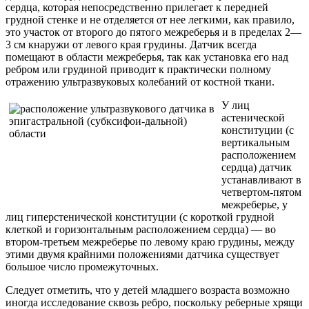
сердца, которая непосредственно прилегает к передней
грудной стенке и не отделяется от нее легкими, как правило,
это участок от второго до пятого межреберья и в пределах 2—
3 см кнаружи от левого края грудины. Датчик всегда
помещают в области межреберья, так как установка его над
ребром или грудиной приводит к практически полному
отражению ультразвуковых колебаний от костной ткани.
У лиц
астенической
конституции (с
вертикальным
расположением
сердца) датчик
устанавливают в
четвертом-пятом
межреберье, у
лиц гиперстенической конституции (с короткой грудной
клеткой и горизонтальным расположением сердца) — во
втором-третьем межреберье по левому краю грудины, между
этими двумя крайними положениями датчика существует
большое число промежуточных.
Следует отметить, что у детей младшего возраста возможно
иногда исследование сквозь ребро, поскольку реберные хрящи