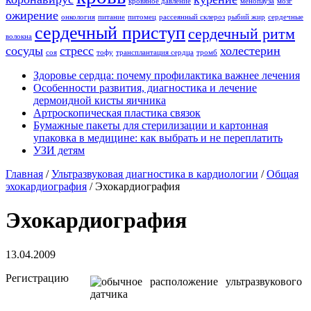
кровяное давление
менопауза
мозг
ожирение
онкология
питание
питомец
рассеянный склероз
рыбий жир
сердечные
сердечный приступ
сердечный ритм
волокна
сосуды
стресс
холестерин
соя
тофу
трансплантация сердца
тромб
Здоровье сердца: почему профилактика важнее лечения
Особенности развития, диагностика и лечение
дермоидной кисты яичника
Артроскопическая пластика связок
Бумажные пакеты для стерилизации и картонная
упаковка в медицине: как выбрать и не переплатить
УЗИ детям
Главная
/
Ультразвуковая диагностика в кардиологии
/
Общая
эхокардиография
/
Эхокардиография
Эхокардиография
13.04.2009
Регистрацию