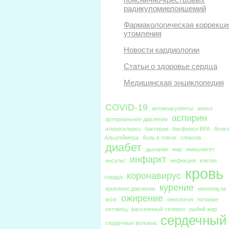
радикуломиелоишемий
Фармакологическая коррекци
утомления
Новости кардиологии
Статьи о здоровье сердца
Медицинская энциклопедия
COVID-19
антикоагулянты
апноэ
аспирин
артериальное давление
атеросклероз
бактерии
бисфенол BPA
боле
Альцгеймера
боль в плече
глюкоза
диабет
дыхание
жир
иммунитет
инфаркт
инсульт
инфекция
клетки
кровь
коронавирус
сердца
курение
кровяное давление
менопауза
ожирение
мозг
онкология
питание
питомец
рассеянный склероз
рыбий жир
сердечный
сердечные волокна