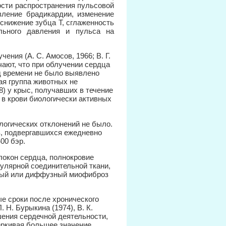
ости распространения пульсовой
вление брадикардии, изменение
снижение зубца Т, сглаженность
льного давления и пульса на
ния (А. С. Амосов, 1966; В. Г.
ечают, что при облучении сердца
д времени не было выявлено
ая группа животных не
68) у крыс, получавших в течение
е в крови биологически активных
ологических отклонений не было.
ов, подвергавшихся ежедневно
00 бэр.
окон сердца, полнокровие
кулярной соединительной ткани,
вый или диффузный миофиброз
е сроки после хронического
 Н. Бурыкина (1974), В. К.
шения сердечной деятельности,
еркивая большее значение