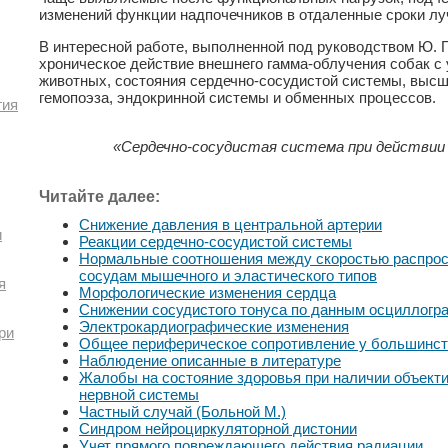
изменений функции надпочечников в отдаленные сроки лу
В интересной работе, выполненной под руководством Ю. Г.
хроническое действие внешнего гамма-облучения собак с
животных, состояния сердечно-сосудистой системы, высш
гемопоэза, эндокринной системы и обменных процессов.
гия
«Сердечно-сосудистая система при действии
Читайте далее:
Снижение давления в центральной артерии
и
Реакции сердечно-сосудистой системы
Нормальные соотношения между скоростью распрос
сосудам мышечного и эластического типов
я
Морфологические изменения сердца
Снижении сосудистого тонуса по данным осциллогр
Электрокардиографические изменения
ри
Общее периферическое сопротивление у большинст
Наблюдение описанные в литературе
Жалобы на состояние здоровья при наличии объекти
нервной системы
Частный случай (Больной М.)
Синдром нейроциркуляторной дистонии
Учет прямого повреждающего действия радиации