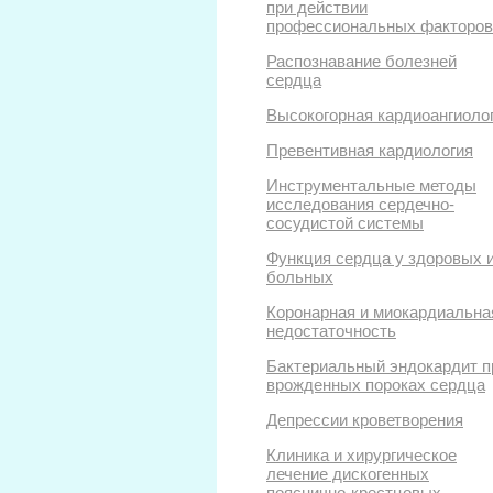
при действии
профессиональных факторов
Распознавание болезней
сердца
Высокогорная кардиоангиоло
Превентивная кардиология
Инструментальные методы
исследования сердечно-
сосудистой системы
Функция сердца у здоровых 
больных
Коронарная и миокардиальна
недостаточность
Бактериальный эндокардит п
врожденных пороках сердца
Депрессии кроветворения
Клиника и хирургическое
лечение дискогенных
пояснично-крестцовых