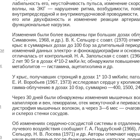
лабильность его, неустойчивость пульса, изменение скор
волны, на ЭКГ — нарушение ритма, возбудимости, поя
внутрипредсердной и внутрижелудочковой проводимости, 
его или двухфазность и изменение реакции артериа
функциональные нагрузки.
Изменения были более выражены при больших дозах облуче
Симавонян, 1968, и др.). В. К. Сельцер с соавт. (1970) отм
крыс в суммарных дозах до 100 бэр за длительный перио
ри
изменений данных электро- и фонокардиографии и основн
отличалась от контрольной. Н. А. Запольская с соавт. (19
2 лет 90 Sr в дозах 4*10-2 мкКи /кг, обнаружили повышени
х
метаболитов — гистамина, ацетилхолина и др.
У крыс, получавших стронций в дозах 1* 10-3 мкКи/кг, пат
Е. И. Воробьев (1967, 1973) исследовал сердце у кролик
гамма-облучению в дозах 10 бэр, суммарно —400, 1500, 24
Через 30 дней были обнаружены изменения мышечных вол
капилляров и вен, геморрагии, отек межуточной и перивас
в
дистрофия мышечных волокон, а через 3—6 мес — очаго
и склероз стенки сосудов.
Об изменениях сердечно-сосудистой системы в отдаленны
лучевого воздействия сообщают Г. А. Поддубский (1966), Л.
Сельцер, Н. В. Лосева (1971) и др. Авторы отмечают нару
а
чаще выявляемые после функциональных нагрузок, подч