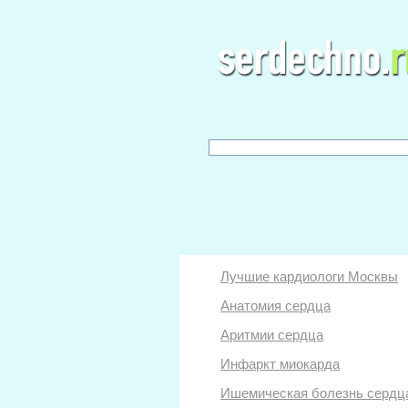
Лучшие кардиологи Москвы
Анатомия сердца
Аритмии сердца
Инфаркт миокарда
Ишемическая болезнь сердц