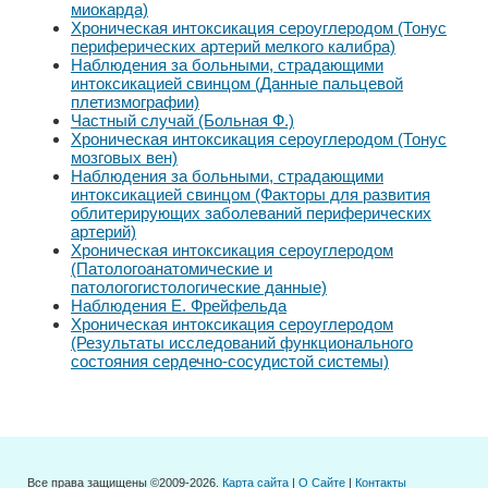
миокарда)
Хроническая интоксикация сероуглеродом (Тонус
периферических артерий мелкого калибра)
Наблюдения за больными, страдающими
интоксикацией свинцом (Данные пальцевой
плетизмографии)
Частный случай (Больная Ф.)
Хроническая интоксикация сероуглеродом (Тонус
мозговых вен)
Наблюдения за больными, страдающими
интоксикацией свинцом (Факторы для развития
облитерирующих заболеваний периферических
артерий)
Хроническая интоксикация сероуглеродом
(Патологоанатомические и
патологогистологические данные)
Наблюдения Е. Фрейфельда
Хроническая интоксикация сероуглеродом
(Результаты исследований функционального
состояния сердечно-сосудистой системы)
Все права защищены ©2009-2026.
Карта сайта
|
О Сайте
|
Контакты