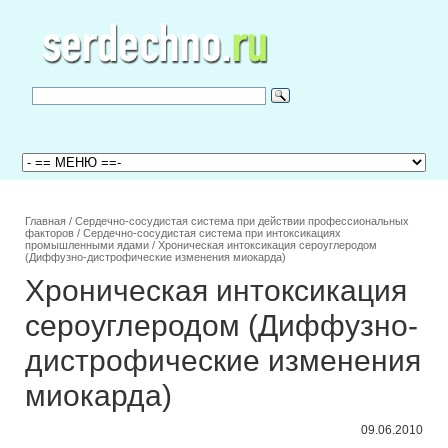
Главная
/
Сердечно-сосудистая система при действии профессиональных
факторов
/
Сердечно-сосудистая система при интоксикациях
промышленными ядами
/
Хроническая интоксикация сероуглеродом
(Диффузно-дистрофические изменения миокарда)
Хроническая интоксикация
сероуглеродом (Диффузно-
дистрофические изменения
миокарда)
09.06.2010