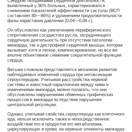
Синдром гиподинамии сердечной деятельности,
выявленный у 36% больных, характеризовался
снижением показателей эффективности систолы (ВСП
составляет 80—86%) и удлинением продолжительности
фазы нарастания давления (0,04—0,06 с).
Он обусловлен как увеличением периферического
сопротивления сосудистого русла, затрудняющего
сердечную деятельность при отсутствии патологии
миокарда, так и дистрофией сердечной мышцы, которая
вызывает хотя и легкое, компенсированное, но все же
вполне объективное снижение сократительной функции
сердца.
Весьма сложным представляется механизм развития
наблюдаемых изменений сердца при интоксикации
сероуглеродом. Учитывая расстройства нервной
системы и известный параллелизм между ними и
изменениями миокарда, можно полагать, что они
обусловлены нарушениями обменных трофических
процессов в миокарде вследствие нарушения
центральной регуляции.
Однако, учитывая свойства сероуглерода как клеточного
яда, нельзя исключить также и непосредственное
воздействие его и продуктов его метаболизма,
циркулирующих в крови, на нервные элементы миокарда