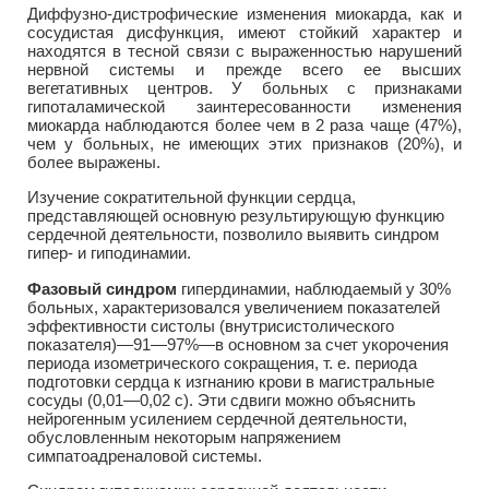
Диффузно-дистрофические изменения миокарда, как и
сосудистая дисфункция, имеют стойкий характер и
находятся в тесной связи с выраженностью нарушений
нервной системы и прежде всего ее высших
вегетативных центров. У больных с признаками
гипоталамической заинтересованности изменения
миокарда наблюдаются более чем в 2 раза чаще (47%),
чем у больных, не имеющих этих признаков (20%), и
более выражены.
Изучение сократительной функции сердца,
представляющей основную результирующую функцию
сердечной деятельности, позволило выявить синдром
гипер- и гиподинамии.
Фазовый синдром
гипердинамии, наблюдаемый у 30%
больных, характеризовался увеличением показателей
эффективности систолы (внутрисистолического
показателя)—91—97%—в основном за счет укорочения
периода изометрического сокращения, т. е. периода
подготовки сердца к изгнанию крови в магистральные
сосуды (0,01—0,02 с). Эти сдвиги можно объяснить
нейрогенным усилением сердечной деятельности,
обусловленным некоторым напряжением
симпатоадреналовой системы.