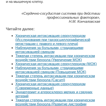
и на мышечную клетку.
«Сердечно-сосудистая система при действии
профессиональных факторов»,
Н.М. Кончаловская
Читайте далее:
Хроническая интоксикация сероуглеродом
(Исследования при тахоосциллографической
регистрации с правого и левого плеча)
Наблюдения за больными, страдающими
интоксикацией свинцом
Тяжелая степень интоксикации при хроническом
воздействии бензола (Увеличение МОК)
Хроническая интоксикация сероуглеродом (МОК)
Наблюдения за больными, страдающими
интоксикацией свинцом (Повышение МОК)
Тяжелая степень интоксикации при хроническом
воздействии бензола (Cacurri)
Хроническая интоксикация сероуглеродом
(Современные данные)
Эндартериит и атеросклероз мелких и средних
артерий
Тяжелая степень интоксикации при хроническом
воздействии бензола (Развитие дистрофии