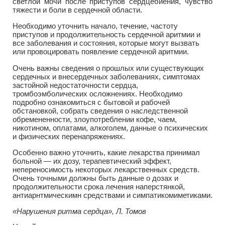
светлой мочи после приступов сердцебиения, чувство
тяжести и боли в сердечной области.
Необходимо уточнить начало, течение, частоту
приступов и продолжительность сердечной аритмии и
все заболевания и состояния, которые могут вызвать
или провоцировать появление сердечной аритмии.
Очень важны сведения о прошлых или существующих
сердечных и внесердечных заболеваниях, симптомах
застойной недостаточности сердца,
тромбоэмболических осложнениях. Необходимо
подробно ознакомиться с бытовой и рабочей
обстановкой, собрать сведения о наследственной
обремененности, злоупотреблении кофе, чаем,
никотином, оплатами, алкоголем, данные о психических
и физических перенапряжениях.
Особенно важно уточнить, какие лекарства принимал
больной — их дозу, терапевтический эффект,
непереносимость некоторых лекарственных средств.
Очень точными должны быть данные о дозах и
продолжительности срока лечения наперстянкой,
антиарнтмическимн средствами и симпатикомиметиками.
«Нарушения ритма сердца», Л. Томов