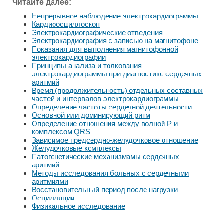
Читайте далее:
Непрерывное наблюдение электрокардиограммы
Кардиоосциллоскоп
Электрокардиографические отведения
Электрокардиография с записью на магнитофоне
Показания для выполнения магнитофонной
электрокардиографии
Принципы анализа и толкования
электрокардиограммы при диагностике сердечных
аритмий
Время (продолжительность) отдельных составных
частей и интервалов электрокардиограммы
Определение частоты сердечной деятельности
Основной или доминирующий ритм
Определение отношения между волной Р и
комплексом QRS
Зависимое предсердно-желудочковое отношение
Желудочковые комплексы
Патогенетические механизмамы сердечных
аритмий
Методы исследования больных с сердечными
аритмиями
Восстановительный период после нагрузки
Осцилляции
Физикальное исследование