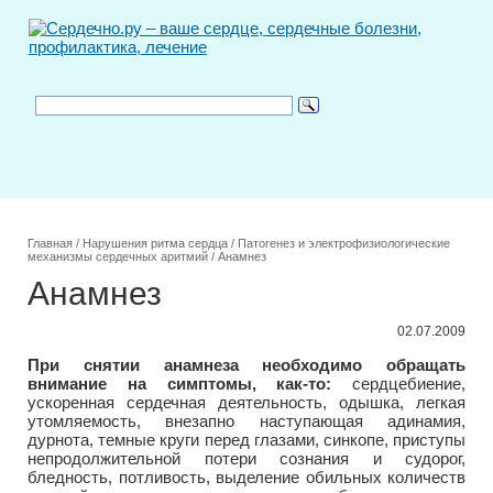
Главная
/
Нарушения ритма сердца
/
Патогенез и электрофизиологические
механизмы сердечных аритмий
/
Анамнез
Анамнез
02.07.2009
При снятии анамнеза необходимо обращать
внимание на симптомы, как-то:
сердцебиение,
ускоренная сердечная деятельность, одышка, легкая
утомляемость, внезапно наступающая адинамия,
дурнота, темные круги перед глазами, синкопе, приступы
непродолжительной потери сознания и судорог,
бледность, потливость, выделение обильных количеств