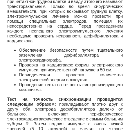
при интактной грудной клетке и ввиду этого его называют
трансторакальным. Только во время хирургических
вмешательств, при которых вскрывают грудную клетку,
электроимпульсное лечение можно провести при
помощи специальных электродов, помещая их
непосредственно на сердце. Перед проведением
каждого неспешного электроимпульсного лечения
необходимо проверить исправность дефибриллятора и
кардиоскопа.
Обеспечение безопасности путем тщательного
заземления дефибриллятора и
электрокардиографа.
Проверка на кардиографе формы электрического
импульса при искусственной нагрузке в 50 ом.
Периодическая проверка количества
электрической энергии в джоулях.
Проведение теста на точность синхронизирующего
механизма.
Тест на точность синхронизации проводится
следующим образом:
прикладывают плотно друг к
другу оба электрода дефибриллятора далеко от
больного, включают периферическое
электрокардиографическое отведение с самым большим
зубцом R. Затем подают импульс с очень низкой
энергией (5—10 джоулей) и следят на экране