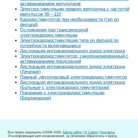
активированием желудочков
Электростимуляцию правого желудочка с частотой
импульсов 90—110
Кардиостимулятор при необходимости (тип on
demand)
Осложнения при трансвенозной
электрокардиостимуляции
Электрокардиостимуляция типа on demand по
потребности включающаяся
Дислокация интракардиального зонда-электрода
Электрокардиостимулятор, синхронизированный с
активированием предсердий
Дислокация интракардиального зонда-электрода
(Лечение)
Парный, двухочаговый электрокардиостимулятор
Дислокация интракардиального зонда-электрода
(Больные с электрокардиостимулятором)
Показания к электрокардиостимуляции
(Брадикардия)
Все права защищены ©2009-2026.
Карта сайта
|
О Сайте
|
Контакты
Эта информация для ознакомления, за лечением обратитесь к врачу.