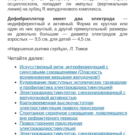
осциллоскопа, попадает ли импульс (вертикальная
линия) на зубец R желудочкового комплекса.
Дефибриллятор имеет два электрода
—
индифферентный и активный. Форма их круглая или
один из них круглый, а другой прямоугольный: размеры
их довольно большие — диаметр электродов для
взрослых — 9,5 см, для детей — 4,5 см.
«Нарушения ритма сердца», Л. Томов
Читайте далее:
Искусственный ритм, интерферирующий с
синусовыми сокращениями (Опасность
возникновения мерцания желудочков!)
Купирование приступных эктопических тахикардии
и профилактика электрокардиостимуляцией
Электрокардиостимулятор, синхронизированный с
желудочковой активностью
Кратковременная высокочастотная
электростимуляция правого предсердия
Спонтанное сердечное сокращение, появляющееся
вне рефрактерного периода
Правосторонняя предсердная
электрокардиостимуляция
Электрокардиостимулятор, синхронизированный с