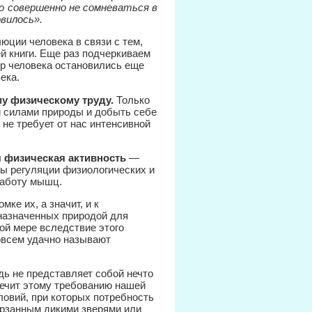
о совершенно не сомневаться в
вилось».
юции человека в связи с тем,
й книги. Еще раз подчеркиваем
ор человека остановились еще
ека.
му физическому труду.
Только
и силами природы и добыть себе
 не требует от нас интенсивной
я физическая активность
—
мы регуляции физиологических и
работу мышц.
ке их, а значит, и к
дназначенных природой для
ой мере вследствие этого
овсем удачно называют
ь не представляет собой нечто
речит этому требованию нашей
ловий, при которых потребность
ерзанным дикими зверями или