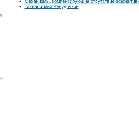
Механизмы, компенсирующие отсутствие эффективн
Тахиаритмия желудочков
я
знь