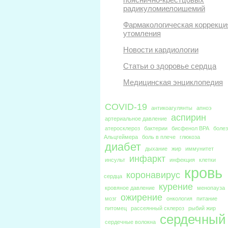
радикуломиелоишемий
Фармакологическая коррекци
утомления
Новости кардиологии
Статьи о здоровье сердца
Медицинская энциклопедия
COVID-19
антикоагулянты
апноэ
аспирин
артериальное давление
атеросклероз
бактерии
бисфенол BPA
боле
Альцгеймера
боль в плече
глюкоза
диабет
дыхание
жир
иммунитет
инфаркт
инсульт
инфекция
клетки
кровь
коронавирус
сердца
курение
кровяное давление
менопауза
ожирение
мозг
онкология
питание
питомец
рассеянный склероз
рыбий жир
сердечный
сердечные волокна