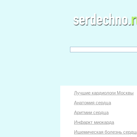
Лучшие кардиологи Москвы
Анатомия сердца
Аритмии сердца
Инфаркт миокарда
Ишемическая болезнь сердц