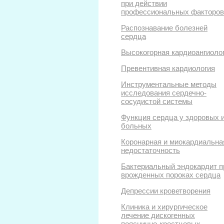
при действии
профессиональных факторов
Распознавание болезней
сердца
Высокогорная кардиоангиоло
Превентивная кардиология
Инструментальные методы
исследования сердечно-
сосудистой системы
Функция сердца у здоровых 
больных
Коронарная и миокардиальна
недостаточность
Бактериальный эндокардит п
врожденных пороках сердца
Депрессии кроветворения
Клиника и хирургическое
лечение дискогенных
пояснично-крестцовых