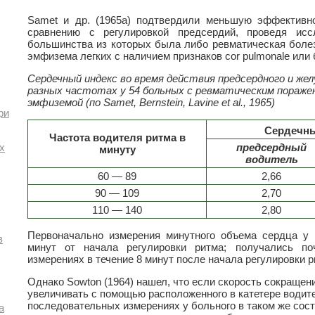
Samet и др. (1965а) подтвердили меньшую эффективно
сравнению с регулировкой предсердий, проведя ис
большинства из которых была либо ревматическая болез
эмфизема легких с наличием признаков cor pulmonale или 
Сердечный индекс во время действия предсердного и же
разных частотах у 54 больных с ревматическим поражен
эмфиземой (по Samet, Bernstein, Lavine et al., 1965)
ри
Сердечны
Частота водителя ритма в
предсердный
х
минуту
водитель
60 — 89
2,66
90 — 109
2,70
110 — 140
2,80
Первоначально измерения минутного объема сердца у 
в
минут от начала регулировки ритма; получались по
измерениях в течение 8 минут после начала регулировки р
Однако Sowton (1964) нашел, что если скорость сокращен
увеличивать с помощью расположенного в катетере водите
последовательных измерениях у больного в таком же сос
а