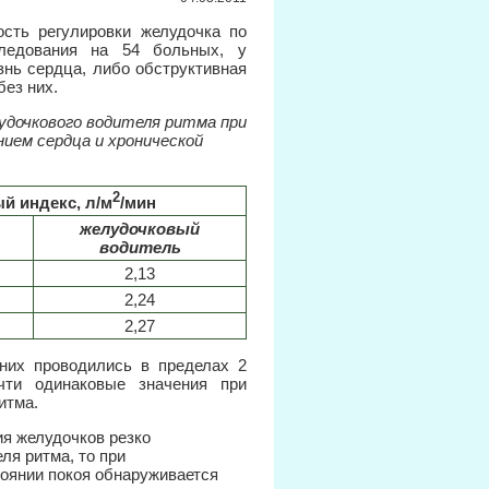
сть регулировки желудочка по
следования на 54 больных, у
нь сердца, либо обструктивная
без них.
лудочкового водителя ритма при
ием сердца и хронической
2
й индекс, л/м
/мин
желудочковый
водитель
2,13
2,24
2,27
них проводились в пределах 2
чти одинаковые значения при
итма.
ия желудочков резко
ля ритма, то при
тоянии покоя обнаруживается