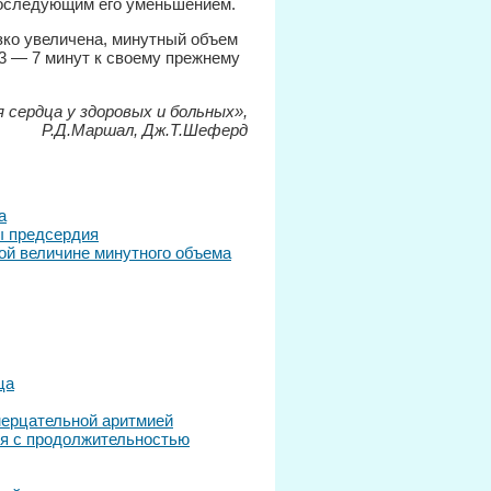
последующим его уменьшением.
зко увеличена, минутный объем
 3 — 7 минут к своему прежнему
 сердца у здоровых и больных»,
Р.Д.Маршал, Дж.Т.Шеферд
а
ы предсердия
ой величине минутного объема
ца
мерцательной аритмией
ия с продолжительностью