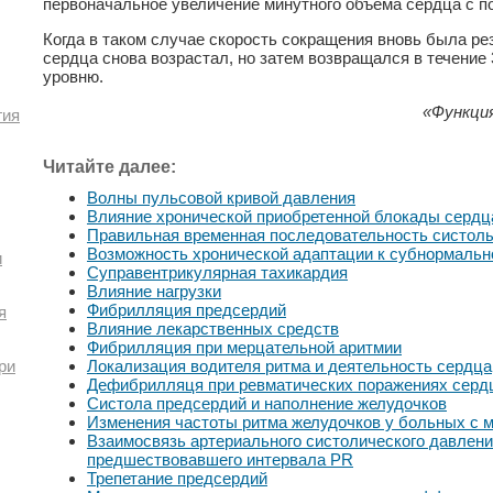
первоначальное увеличение минутного объема сердца с 
Когда в таком случае скорость сокращения вновь была ре
сердца снова возрастал, но затем возвращался в течение
уровню.
«Функция
гия
Читайте далее:
Волны пульсовой кривой давления
Влияние хронической приобретенной блокады сердц
Правильная временная последовательность систол
Возможность хронической адаптации к субнормальн
и
Суправентрикулярная тахикардия
Влияние нагрузки
Фибрилляция предсердий
я
Влияние лекарственных средств
Фибрилляция при мерцательной аритмии
Локализация водителя ритма и деятельность сердца
ри
Дефибрилляця при ревматических поражениях серд
Систола предсердий и наполнение желудочков
Изменения частоты ритма желудочков у больных с 
Взаимосвязь артериального систолического давлен
предшествовавшего интервала PR
Трепетание предсердий