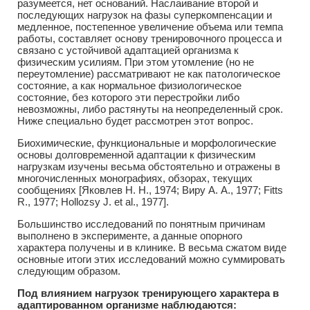
разумеется, нет оснований. Наслаивание второй и
последующих нагрузок на фазы суперкомпенсации и
медленное, постепенное увеличение объема или темпа
работы, составляет основу тренировочного процесса и
связано с устойчивой адаптацией организма к
физическим усилиям. При этом утомление (но не
переутомление) рассматривают не как патологическое
состояние, а как нормальное физиологическое
состояние, без которого эти перестройки либо
невозможны, либо растянуты на неопределенный срок.
Ниже специально будет рассмотрен этот вопрос.
Биохимические, функциональные и морфологические
основы долговременной адаптации к физическим
нагрузкам изучены весьма обстоятельно и отражены в
многочисленных монографиях, обзорах, текущих
сообщениях [Яковлев Н. Н., 1974; Виру А. А., 1977; Fitts
R., 1977; Hollozsy J. et al., 1977].
Большинство исследований по понятным причинам
выполнено в эксперименте, а данные опорного
характера получены и в клинике. В весьма сжатом виде
основные итоги этих исследований можно суммировать
следующим образом.
Под влиянием нагрузок тренирующего характера в
адаптированном организме наблюдаются: