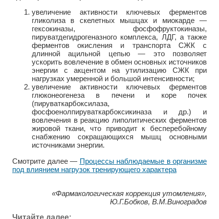
увеличение активности ключевых ферментов
гликолиза в скелетных мышцах и миокарде —
гексокиназы, фосфофруктокиназы,
пируватдегидрогеназного комплекса, ЛДГ, а также
ферментов окисления и транспорта СЖК с
длинной ацильной цепью — это позволяет
ускорить вовлечение в обмен основных источников
энергии с акцентом на утилизацию СЖК при
нагрузках умеренной и большой интенсивности;
увеличение активности ключевых ферментов
глюконеогенеза в печени и коре почек
(пируваткарбоксилаза,
фосфоенолпируваткарбоксикиназа и др.) и
вовлечения в реакцию липолитических ферментов
жировой ткани, что приводит к бесперебойному
снабжению сокращающихся мышц основными
источниками энергии.
Смотрите далее —
Процессы наблюдаемые в организме
под влиянием нагрузок тренирующего характера
«Фармакологическая коррекция утомления»,
Ю.Г.Бобков, В.М.Виноградов
Читайте далее: