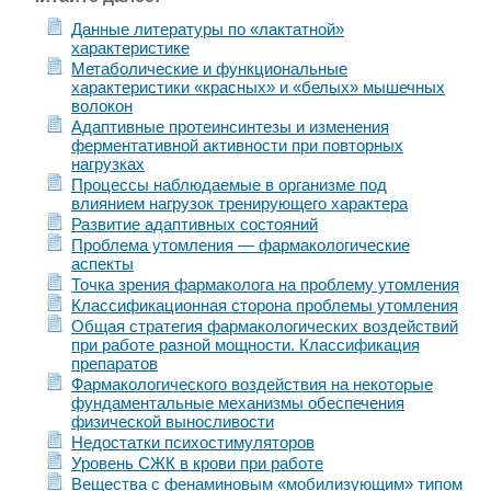
Данные литературы по «лактатной»
характеристике
Метаболические и функциональные
характеристики «красных» и «белых» мышечных
волокон
Адаптивные протеинсинтезы и изменения
ферментативной активности при повторных
нагрузках
Процессы наблюдаемые в организме под
влиянием нагрузок тренирующего характера
Развитие адаптивных состояний
Проблема утомления — фармакологические
аспекты
Точка зрения фармаколога на проблему утомления
Классификационная сторона проблемы утомления
Общая стратегия фармакологических воздействий
при работе разной мощности. Классификация
препаратов
Фармакологического воздействия на некоторые
фундаментальные механизмы обеспечения
физической выносливости
Недостатки психостимуляторов
Уровень СЖК в крови при работе
Вещества с фенаминовым «мобилизующим» типом