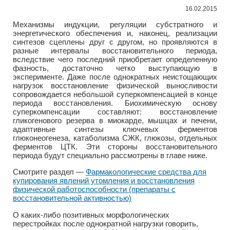
16.02.2015
Механизмы индукции, регуляции субстратного и
энергетического обеспечения и, наконец, реализации
синтезов сцеплены друг с другом, но проявляются в
разные интервалы восстановительного периода,
вследствие чего последний приобретает определенную
фазность, достаточно четко выступающую в
эксперименте. Даже после однократных неистощающих
нагрузок восстановление физической выносливости
сопровождается небольшой суперкомпенсацией в конце
периода восстановления. Биохимическую основу
суперкомпенсации составляют: восстановление
гликогенового резерва в миокарде, мышцах и печени,
адаптивные синтезы ключевых ферментов
глюконеогенеза, катаболизма СЖК, глюкозы, отдельных
ферментов ЦТК. Эти стороны восстановительного
периода будут специально рассмотрены в главе ниже.
Смотрите раздел —
Фармакологические средства для
купирования явлений утомления и восстановления
физической работоспособности (препараты с
восстановительной активностью)
О каких-либо позитивных морфологических
перестройках после однократной нагрузки говорить,