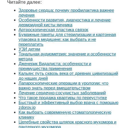
Читайте далее:
Здоровье сердца: почему профилактика важнее
лечения
Особенности развития, диагностика и лечение
дермоидной кисты яичника
Артроскопическая пластика связок
Бумажные пакеты для стерилизации и картонная
упаковка в медицине: как выбрать и не
переплатить
УЗИ детям
Тональная аудиометрия: значение и особенности
метода
Дженерик Видалиста: особенности и
преимущества применения
Кальян: путь сквозь века от древних цивилизаций
до наших дней
Лапароскопические операции в урологии: что
важно знать перед вмешательством
Лечение сердечно-сосудистых заболеваний
Что такое продажа квартиры по переуступке
Быстрый и эффективный выбор врача с помощью
zdorov.io
Как выбрать современную стоматологическую
клинику
Целебные свойства шляпок красного мухомора и
пантерного мухомора