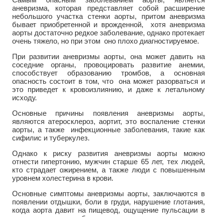
аневризма, которая представляет собой расширение
небольшого участка стенки аорты, притом аневризма
бывает приобретенной и врожденной, хотя аневризма
аорты достаточно редкое заболевание, однако протекает
очень тяжело, но при этом оно плохо диагностируемое.
При развитии аневризмы аорты, она может давить на
соседние органы, провоцировать развитие анемии,
способствует образованию тромбов, а основная
опасность состоит в том, что она может разорваться и
это приведет к кровоизлиянию, и даже к летальному
исходу.
Основные причины появления аневризмы аорты,
являются атеросклероз, аортит, это воспаление стенки
аорты, а также инфекционные заболевания, такие как
сифилис и туберкулез.
Однако к риску развития аневризмы аорты можно
отнести гипертонию, мужчин старше 65 лет, тех людей,
кто страдает ожирением, а также люди с повышенным
уровнем холестерина в крови.
Основные симптомы аневризмы аорты, заключаются в
появлении отдышки, боли в груди, нарушение глотания,
когда аорта давит на пищевод, ощущение пульсации в