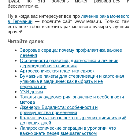
груди, но эта болезнь может развиваться и
бессимптомно.
Ну а когда вас интересует все про
лечение рака мочевого
в Германии
— посетите сайт www.retas.ru. Только там
есть все чтобы вылечить рак мочевого пузыря у лучших
врачей.
Читайте далее:
Здоровье сердца: почему профилактика важнее
лечения
Особенности развития, диагностика и лечение
дермоидной кисты яичника
Артроскопическая пластика связок
Бумажные пакеты для стерилизации и картонная
упаковка в медицине: как выбрать и не
переплатить
УЗИ детям
Тональная аудиометрия: значение и особенности
метода
Дженерик Видалиста: особенности и
преимущества применения
Кальян: путь сквозь века от древних цивилизаций
до наших дней
Лапароскопические операции в урологии: что
важно знать перед вмешательством